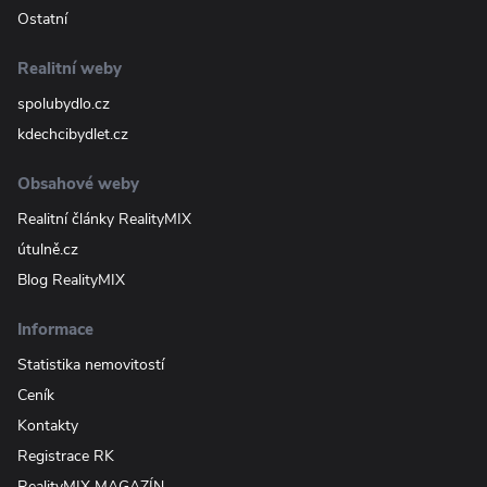
Ostatní
Realitní weby
spolubydlo.cz
kdechcibydlet.cz
Obsahové weby
Realitní články RealityMIX
útulně.cz
Blog RealityMIX
Informace
Statistika nemovitostí
Ceník
Kontakty
Registrace RK
RealityMIX MAGAZÍN