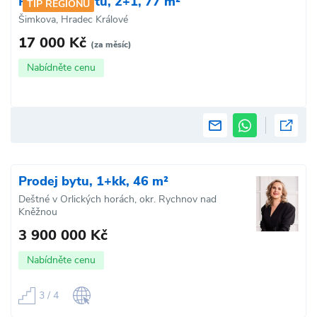
Pronájem bytu, 2+1, 77 m²
TIP REGIONU
Šimkova, Hradec Králové
17 000 Kč
(za měsíc)
Nabídněte cenu
Prodej bytu, 1+kk, 46 m²
Deštné v Orlických horách, okr. Rychnov nad
Kněžnou
3 900 000 Kč
Nabídněte cenu
3 / 4