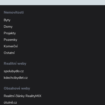
Nemovitosti
Byty
Domy
Projekty
Pozemky
Komerční
Ostatní
Realitní weby
spolubydlo.cz
kdechcibydlet.cz
Obsahové weby
Realitní články RealityMIX
útulně.cz