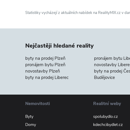
Statistiky vycházejí z aktuálních nabídek na RealityMIX.cz v da
Nejčastěji hledané reality
byty na prodej Plzeň
pronájem bytu Lib
pronájem bytu Plzeň
novostavby Libere
novostavby Plzeň
byty na prodej Če
byty na prodej Liberec
Budějovice
Nemovitosti
Realitní weby
Byty
spolubydlo.cz
Domy
kdechcibydlet.cz