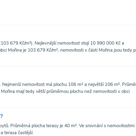
(103 679 Kč/m²). Nejlevnější nemovitost stojí 10 990 000 Kč a
ci Mořina je 103 679 Kč/m², nemovitosti v části Mořina jsou tedy p
². Nejmenší nemovitost má plochu 106 m² a největší 106 m². Průmě
i Mořina mají tedy větší průměrnou plochu než nemovitosti v obci
u?
bytů. Průměrná plocha terasy je 40 m². Ve srovnání s nemovitostmi
a terasa častější.