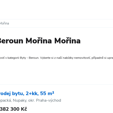
Mořina
Beroun Mořina Mořina
tí v kategorii Byty - Beroun. Vyberte si z naší nabídky nemovitostí, případně si uprav
rodej bytu, 2+kk, 55 m²
packá, Nupaky, okr. Praha-východ
 382 300 Kč