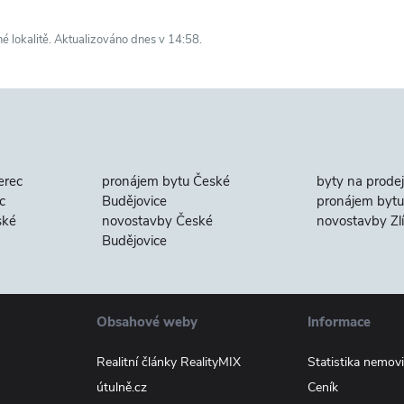
né lokalitě. Aktualizováno dnes v 14:58.
erec
pronájem bytu České
byty na prodej
c
Budějovice
pronájem bytu 
ské
novostavby České
novostavby Zl
Budějovice
Obsahové weby
Informace
Realitní články RealityMIX
Statistika nemovi
útulně.cz
Ceník