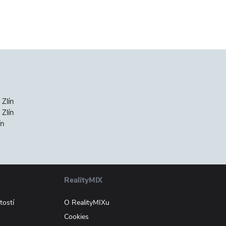
 Zlín
Zlín
ín
RealityMIX
tostí
O RealityMIXu
Cookies