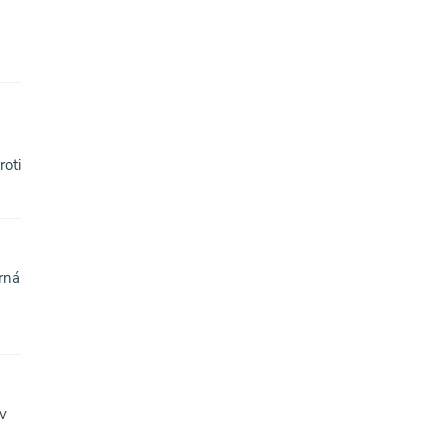
roti
rná
 v