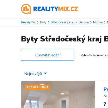
RealityMix
Byty
Středočeský kraj
Beroun
Mořina
Byty Středočeský kraj 
Upravit hledání
Vyhledávání nemovitos
TIP REGIONU
P
Nu
7