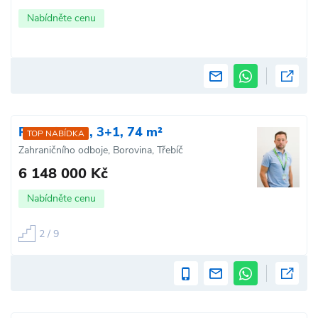
Nabídněte cenu
Prodej bytu, 3+1, 74 m²
TOP NABÍDKA
Zahraničního odboje, Borovina, Třebíč
6 148 000 Kč
Nabídněte cenu
2 / 9