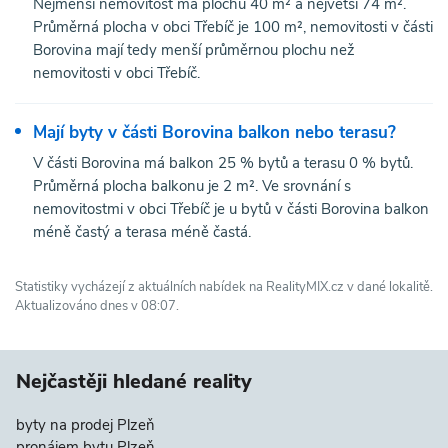
Nejmenší nemovitost má plochu 40 m² a největší 74 m².
Průměrná plocha v obci Třebíč je 100 m², nemovitosti v části
Borovina mají tedy menší průměrnou plochu než
nemovitosti v obci Třebíč.
Mají byty v části Borovina balkon nebo terasu?
V části Borovina má balkon 25 % bytů a terasu 0 % bytů.
Průměrná plocha balkonu je 2 m². Ve srovnání s
nemovitostmi v obci Třebíč je u bytů v části Borovina balkon
méně častý a terasa méně častá.
Statistiky vycházejí z aktuálních nabídek na RealityMIX.cz v dané lokalitě.
Aktualizováno dnes v 08:07.
Nejčastěji hledané reality
byty na prodej Plzeň
pronájem bytu Plzeň