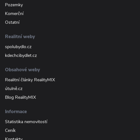
Pozemky
Komerční
Ostatní
Realitní weby
spolubydlo.cz
kdechcibydlet.cz
Obsahové weby
Realitní články RealityMIX
útulně.cz
Blog RealityMIX
Informace
Statistika nemovitostí
Ceník
Kontakty