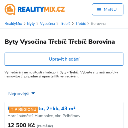
MENU
RealityMix
Byty
Vysočina
Třebíč
Třebíč
Borovina
Byty Vysočina Třebíč Třebíč Borovina
Upravit hledání
Vyhledávání nemovitostí v kategorii Byty - Třebíč. Vyberte si z naší nabídky
nemovitostí, případně si upravte filtr vyhledávání.
Pronájem bytu, 2+kk, 43 m²
TIP REGIONU
Horní náměstí, Humpolec, okr. Pelhřimov
12 500 Kč
(za měsíc)