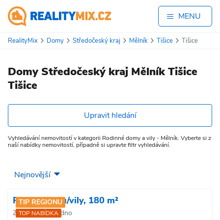
MENU
RealityMix
Domy
Středočeský kraj
Mělník
Tišice
Tišice
Domy Středočeský kraj Mělník Tišice
Tišice
Upravit hledání
Vyhledávání nemovitostí v kategorii Rodinné domy a vily - Mělník. Vyberte si z
naší nabídky nemovitostí, případně si upravte filtr vyhledávání.
Prodej domu/vily, 180 m²
TIP REGIONU
Zlonice, okr. Kladno
TOP NABÍDKA