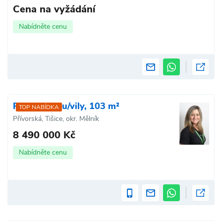
Cena na vyžádání
Nabídněte cenu
Prodej domu/vily, 103 m²
TOP NABÍDKA
Přívorská, Tišice, okr. Mělník
8 490 000 Kč
Nabídněte cenu