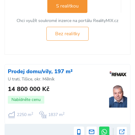
S realitkou
Chci využít soukromé inzerce na portálu RealityMIX.cz
Bez realitky
Prodej domu/vily, 197 m²
U trati, Tišice, okr. Mělník
14 800 000 Kč
Nabídněte cenu
2
2
2250 m
1837 m