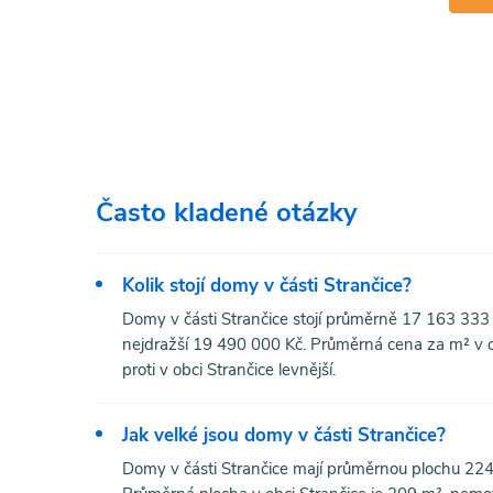
Často kladené otázky
Kolik stojí domy v části Strančice?
Domy v části Strančice stojí průměrně 17 163 333 
nejdražší 19 490 000 Kč. Průměrná cena za m² v obc
proti v obci Strančice levnější.
Jak velké jsou domy v části Strančice?
Domy v části Strančice mají průměrnou plochu 22