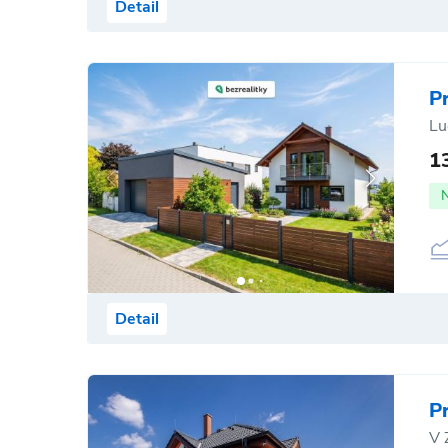
Detail
P
Lu
1
Detail
P
V 