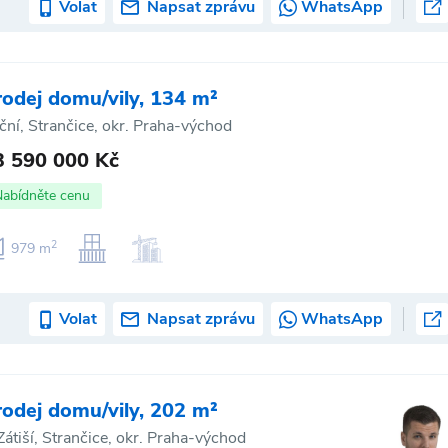
Volat
Napsat zprávu
WhatsApp
rodej domu/vily, 134 m²
ční, Strančice, okr. Praha-východ
3 590 000 Kč
Nabídněte cenu
2
979 m
Volat
Napsat zprávu
WhatsApp
rodej domu/vily, 202 m²
Zátiší, Strančice, okr. Praha-východ