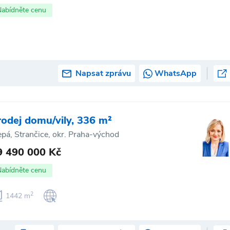
Nabídněte cenu
Napsat zprávu
WhatsApp
rodej domu/vily, 336 m²
epá, Strančice, okr. Praha-východ
9 490 000 Kč
Nabídněte cenu
2
1442 m