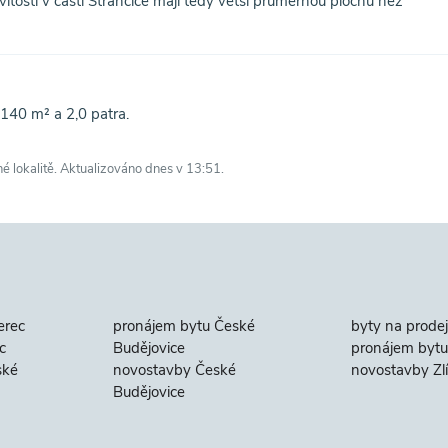
tosti v části Strančice mají tedy větší průměrnou plochu než
140 m² a 2,0 patra.
né lokalitě. Aktualizováno dnes v 13:51.
erec
pronájem bytu České
byty na prodej
c
Budějovice
pronájem bytu 
ské
novostavby České
novostavby Zl
Budějovice