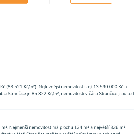
Kč (83 521 Kč/m²). Nejlevnější nemovitost stojí 13 590 000 Kč a
i Strančice je 85 822 Kč/m², nemovitosti v části Strančice jsou te
4 m². Nejmenší nemovitost má plochu 134 m² a největší 336 m².