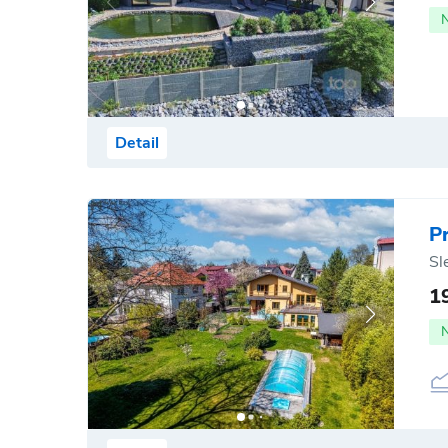
Detail
P
Sl
1