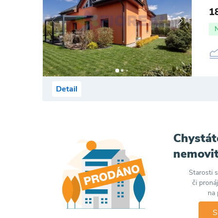
1
Detail
Chystát
nemovit
Starosti 
či proná
na 
S