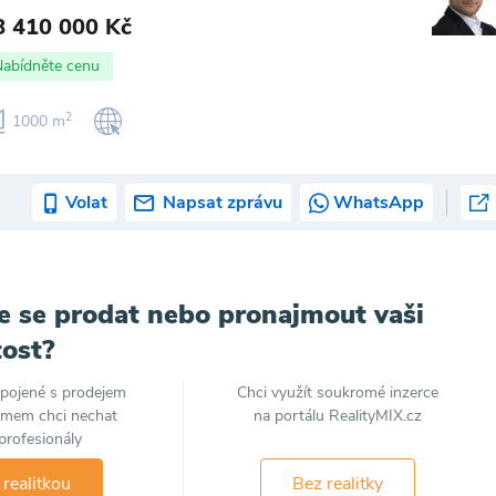
8 410 000 Kč
Nabídněte cenu
2
1000 m
Volat
Napsat zprávu
WhatsApp
e se prodat nebo pronajmout vaši
ost?
spojené s prodejem
Chci využít soukromé inzerce
jmem chci nechat
na portálu RealityMIX.cz
profesionály
 realitkou
Bez realitky