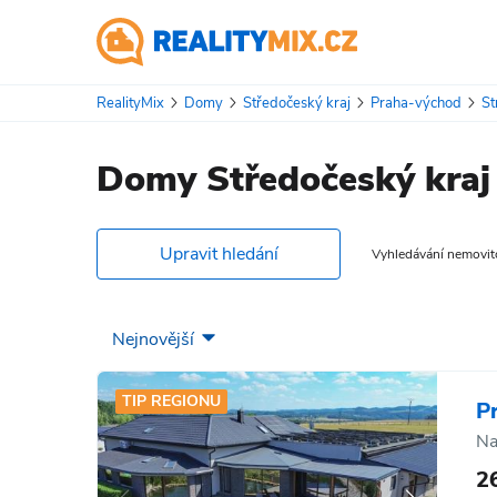
RealityMix
Domy
Středočeský kraj
Praha-východ
St
Domy Středočeský kraj 
Upravit hledání
Vyhledávání nemovitos
TIP REGIONU
P
Na
2