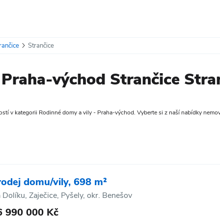
rančice
Strančice
Praha-východ Strančice Stra
tí v kategorii Rodinné domy a vily - Praha-východ. Vyberte si z naší nabídky nemovito
rodej domu/vily, 698 m²
 Dolíku, Zaječice, Pyšely, okr. Benešov
6 990 000 Kč