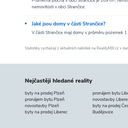
Průměrná plocha v obci Strančice je 209 m², nemovi
nemovitosti v obci Strančice.
Jaké jsou domy v části Strančice?
V části Strančice mají domy v průměru pozemek 1 
Statistiky vycházejí z aktuálních nabídek na RealityMIX.cz v da
Nejčastěji hledané reality
byty na prodej Plzeň
pronájem bytu Lib
pronájem bytu Plzeň
novostavby Libere
novostavby Plzeň
byty na prodej Če
byty na prodej Liberec
Budějovice