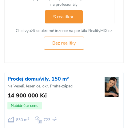
na profesionály
S realitkou
Chci využít soukromé inzerce na portálu RealityMIX.cz
Bez realitky
Prodej domu/vily, 150 m²
Na Veselí, Jesenice, okr. Praha-západ
14 900 000 Kč
Nabídněte cenu
2
2
830 m
723 m