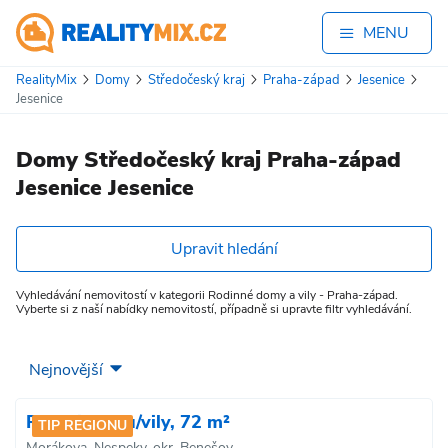
MENU
RealityMix
Domy
Středočeský kraj
Praha-západ
Jesenice
Jesenice
Domy Středočeský kraj Praha-západ
Jesenice Jesenice
Upravit hledání
Vyhledávání nemovitostí v kategorii Rodinné domy a vily - Praha-západ.
Vyberte si z naší nabídky nemovitostí, případně si upravte filtr vyhledávání.
Prodej domu/vily, 72 m²
TIP REGIONU
Morákova, Nespeky, okr. Benešov