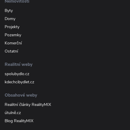
Nemovitosti
Byty
Domy
Projekty
Pozemky
Komerční
Ostatní
Realitní weby
spolubydlo.cz
kdechcibydlet.cz
Obsahové weby
Realitní články RealityMIX
útulně.cz
Blog RealityMIX