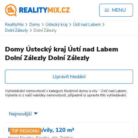
MENU
RealityMix
Domy
Ústecký kraj
Ústí nad Labem
Dolní Zálezly
Dolní Zálezly
Domy Ústecký kraj Ústí nad Labem
Dolní Zálezly Dolní Zálezly
Upravit hledání
Vyhledávání nemovitostí v kategorii Rodinné domy a vily - Ústí nad Labem.
Vyberte si z naší nabídky nemovitostí, případně si upravte filtr vyhledávání.
Prodej domu/vily, 120 m²
TIP REGIONU
Horní Krupka, Krupka, okr. Teplice