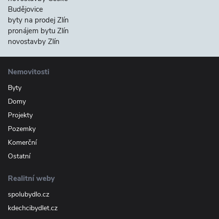
Budějovice
byty na prodej Zlín
pronájem bytu Zlín
novostavby Zlín
Nemovitosti
Byty
Domy
Projekty
Pozemky
Komerční
Ostatní
Realitní weby
spolubydlo.cz
kdechcibydlet.cz