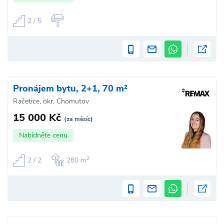
2 / 5
Pronájem bytu, 2+1, 70 m²
Račetice, okr. Chomutov
15 000 Kč
(za měsíc)
Nabídněte cenu
2
2 / 2
280 m