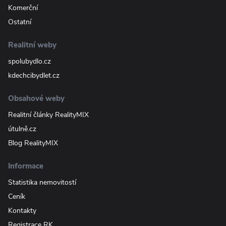
Komerční
Ostatní
Realitní weby
spolubydlo.cz
kdechcibydlet.cz
Obsahové weby
Realitní články RealityMIX
útulně.cz
Blog RealityMIX
Informace
Statistika nemovitostí
Ceník
Kontakty
Registrace RK