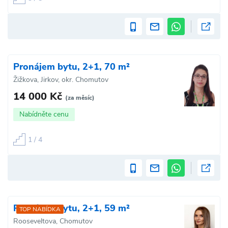
Pronájem bytu, 2+1, 70 m²
Žižkova, Jirkov, okr. Chomutov
14 000 Kč
(za měsíc)
Nabídněte cenu
1 / 4
Pronájem bytu, 2+1, 59 m²
TOP NABÍDKA
Rooseveltova, Chomutov