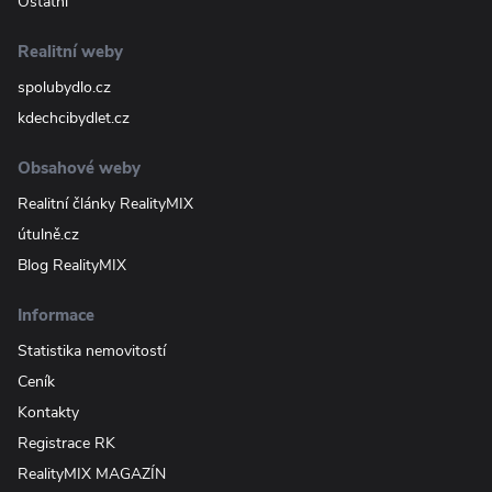
Ostatní
Realitní weby
spolubydlo.cz
kdechcibydlet.cz
Obsahové weby
Realitní články RealityMIX
útulně.cz
Blog RealityMIX
Informace
Statistika nemovitostí
Ceník
Kontakty
Registrace RK
RealityMIX MAGAZÍN