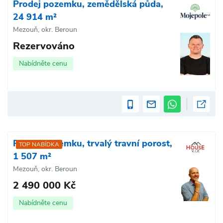
Prodej pozemku, zemědělská půda,
24 914 m²
Mezouň, okr. Beroun
Rezervováno
Nabídněte cenu
Prodej pozemku, trvalý travní porost,
TOP NABÍDKA
1 507 m²
Mezouň, okr. Beroun
2 490 000 Kč
Nabídněte cenu