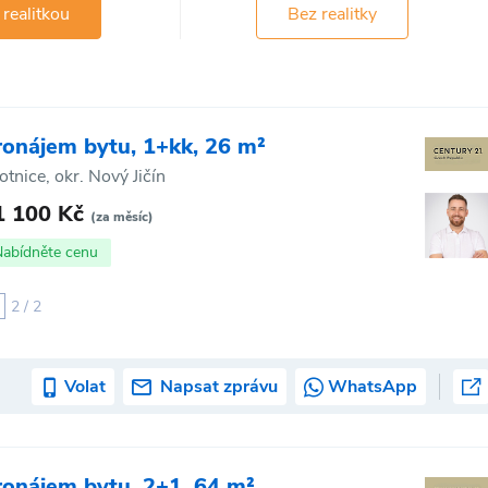
 realitkou
Bez realitky
ronájem bytu, 1+kk, 26 m²
otnice, okr. Nový Jičín
1 100 Kč
(za měsíc)
Nabídněte cenu
2 / 2
Volat
Napsat zprávu
WhatsApp
ronájem bytu, 2+1, 64 m²