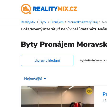
RealityMix
Byty
Pronájem
Moravskoslezský kraj
Nov
Požadovaný inzerát již není v naší databázi. Našl
Byty Pronájem Moravsko
Upravit hledání
Vyhledávání nemovitos
P
Ji