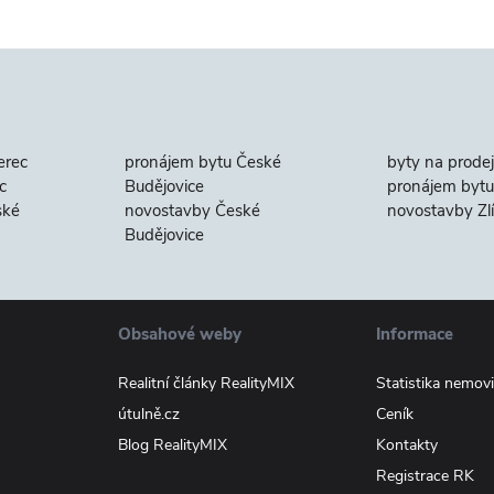
erec
pronájem bytu České
byty na prodej
c
Budějovice
pronájem bytu 
ské
novostavby České
novostavby Zl
Budějovice
Obsahové weby
Informace
Realitní články RealityMIX
Statistika nemovi
útulně.cz
Ceník
Blog RealityMIX
Kontakty
Registrace RK