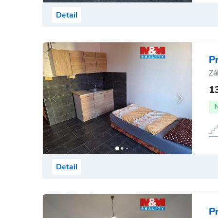
Detail
P
Zá
1
Detail
P