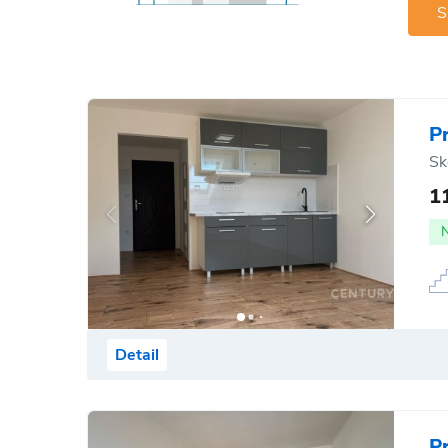
S
P
Sk
1
Detail
P