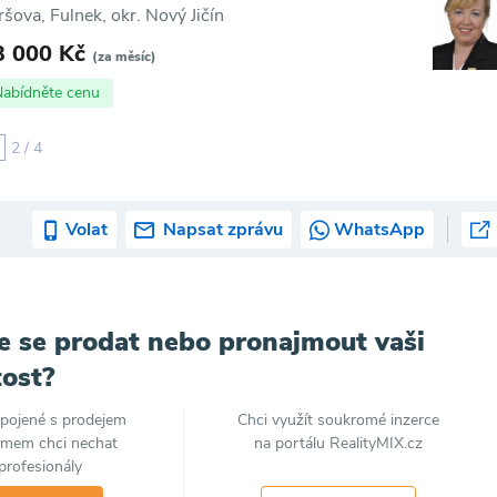
ršova, Fulnek, okr. Nový Jičín
3 000 Kč
(za měsíc)
Nabídněte cenu
2 / 4
Volat
Napsat zprávu
WhatsApp
e se prodat nebo pronajmout vaši
ost?
spojené s prodejem
Chci využít soukromé inzerce
jmem chci nechat
na portálu RealityMIX.cz
profesionály