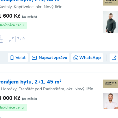
 Šustaly, Kopřivnice, okr. Nový Jičín
1 600 Kč
(za měsíc)
Nabídněte cenu
7 / 9
Volat
Napsat zprávu
WhatsApp
ronájem bytu, 2+1, 45 m²
. Horečky, Frenštát pod Radhoštěm, okr. Nový Jičín
4 000 Kč
(za měsíc)
Nabídněte cenu