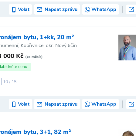
Volat
Napsat zprávu
WhatsApp
ronájem bytu, 1+kk, 20 m²
humenní, Kopřivnice, okr. Nový Jičín
3 000 Kč
(za měsíc)
Nabídněte cenu
10 / 15
Volat
Napsat zprávu
WhatsApp
ronájem bytu, 3+1, 82 m²