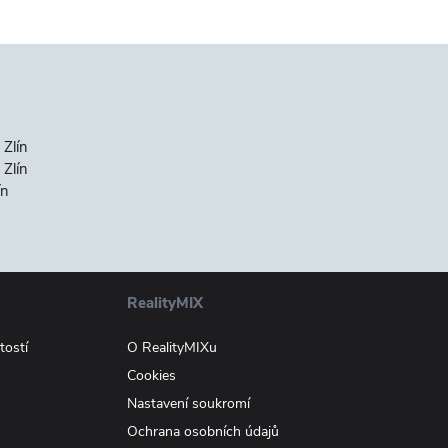
 Zlín
Zlín
ín
RealityMIX
tostí
O RealityMIXu
Cookies
Nastavení soukromí
Ochrana osobních údajů