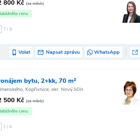
2 800 Kč
(za měsíc)
Nabídněte cenu
7 / 8
Volat
Napsat zprávu
WhatsApp
ronájem bytu, 2+kk, 70 m²
menského, Kopřivnice, okr. Nový Jičín
2 500 Kč
(za měsíc)
Nabídněte cenu
1 / 6