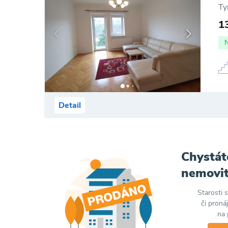
Ty
1
Detail
Chystát
nemovit
Starosti 
či proná
na 