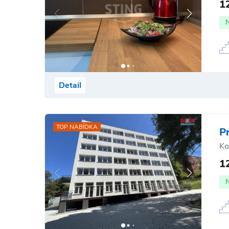
1
Detail
TOP NABÍDKA
P
Ko
1