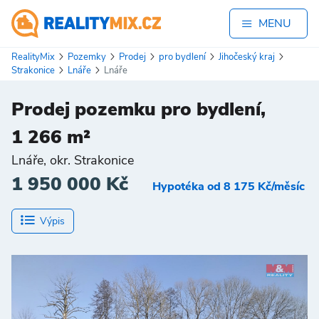
MENU
RealityMix
Pozemky
Prodej
pro bydlení
Jihočeský kraj
Strakonice
Lnáře
Lnáře
Prodej pozemku pro bydlení,
1 266 m²
Lnáře, okr. Strakonice
1 950 000 Kč
Hypotéka od 8 175 Kč/měsíc
Výpis