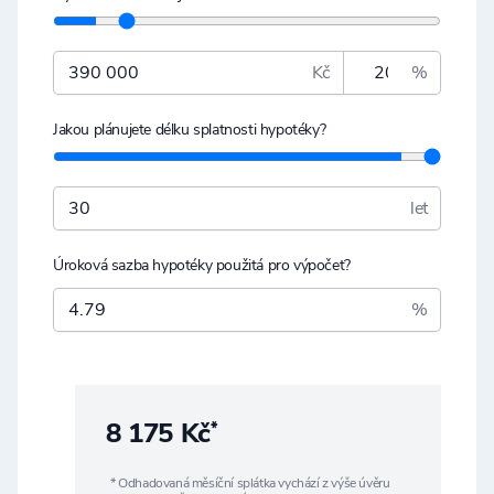
Kč
%
Jakou plánujete délku splatnosti hypotéky?
let
Úroková sazba hypotéky použitá pro výpočet?
%
8 175 Kč
*
* Odhadovaná měsíční splátka vychází z výše úvěru