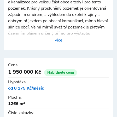
a kanalizace pro velkou část obce a tedy i pro tento
pozemek. Krásný prosluněný pozemek je orientovaná
západním směrem, s výhledem do okolní krajiny, s
dobrým příjezdem po obecní komunikaci, mimo hlavní
silnice obcí. Velmi mírně svažitý pozemek je platným
územním plánem určený přímo pro výstavbu
rodinného domu. Nabízený pozemek je vzhledem k
více
atraktivní lokalitě kombinací klidného bydlení v
nádherné krajině s dobrou dostupností okolních měst.
S financováním Vám pomůžeme. Více informací rádi
poskytneme.
Cena:
1 950 000 Kč
Nabídněte cenu
Hypotéka:
od 8 175 Kč/měsíc
Plocha:
1266 m²
Číslo zakázky: