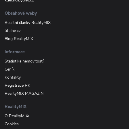
kdechcibydlet.cz
Obsahové weby
Realitní články RealityMIX
útulně.cz
Blog RealityMIX
Informace
Statistika nemovitostí
Ceník
Kontakty
Registrace RK
RealityMIX MAGAZÍN
RealityMIX
O RealityMIXu
Cookies