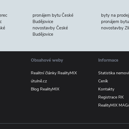
erec
pronájem bytu České
byty na prodej
c
Budějovice
pronájem bytu 
ské
novostavby České
novostavby Zl
Budějovice
Obsahové weby
Informace
Realitní články RealityMIX
Statistika nemovi
útulně.cz
Ceník
Blog RealityMIX
Kontakty
Registrace RK
RealityMIX MAG