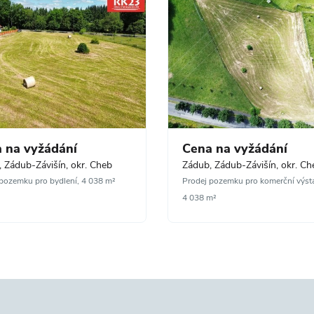
 na vyžádání
Cena na vyžádání
 Zádub-Závišín, okr. Cheb
Zádub, Zádub-Závišín, okr. Ch
pozemku pro bydlení, 4 038 m²
Prodej pozemku pro komerční výst
4 038 m²