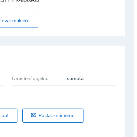
LITYMIX-850965
tovat makléře
Umístění objektu:
samota
nout
Poslat známému