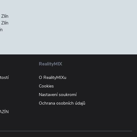
 Zlín
Zlín
ín
RealityMIX
tostí
O RealityMIXu
Cookies
Nastavení soukromí
Ochrana osobních údajů
AZÍN