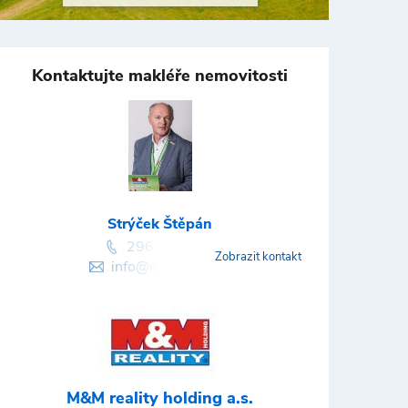
Kontaktujte makléře nemovitosti
Strýček Štěpán
296 399 006
Zobrazit kontakt
info@mmreality.cz
M&M reality holding a.s.