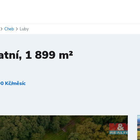
Cheb
Luby
tní, 1 899 m²
0 Kč/měsíc