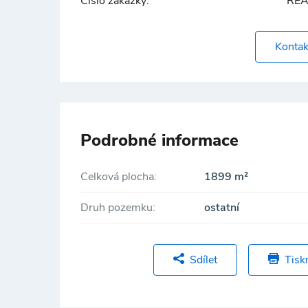
Číslo zakázky:
REA
Kontak
Podrobné informace
Celková plocha:
1899 m²
Druh pozemku:
ostatní
Sdílet
Tisk