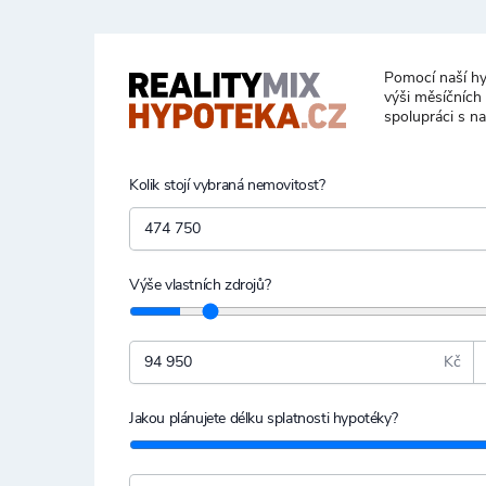
Pomocí naší hy
výši měsíčních
spolupráci s n
Kolik stojí vybraná nemovitost?
Výše vlastních zdrojů?
Kč
Jakou plánujete délku splatnosti hypotéky?