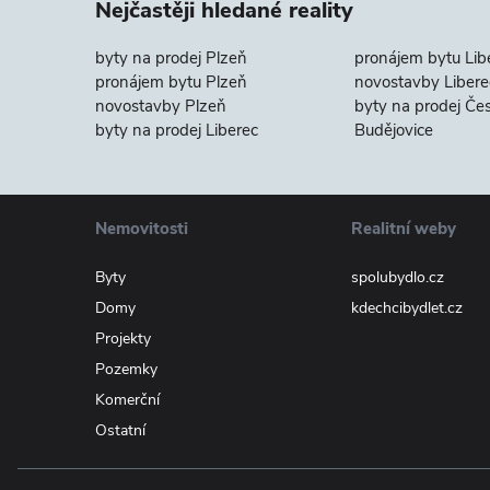
Nejčastěji hledané reality
byty na prodej Plzeň
pronájem bytu Lib
pronájem bytu Plzeň
novostavby Libere
novostavby Plzeň
byty na prodej Če
byty na prodej Liberec
Budějovice
Nemovitosti
Realitní weby
Byty
spolubydlo.cz
Domy
kdechcibydlet.cz
Projekty
Pozemky
Komerční
Ostatní