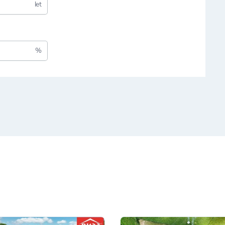
let
%