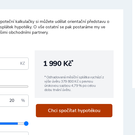
poteční kalkulačky si můžete udělat orientační představu o
 splátek hypotéky. O vše ostatní se pak postaráme my ve
ašimi obchodními partnery.
1 990 Kč
*
Kč
* Odhadovaná měsíční splátka vychází z
výše úvěru
379 800
Kč s pevnou
úrokovou sazbou
4,79
% po celou
dobu trvání úvěru.
%
Chci spočítat hypotékou