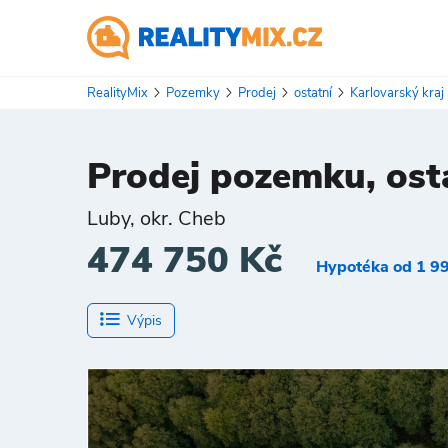
RealityMix
Pozemky
Prodej
ostatní
Karlovarský kraj
Prodej pozemku, osta
Luby, okr. Cheb
474 750 Kč
Hypotéka od 1 99
Výpis