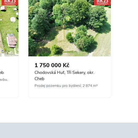
1 750 000 Kč
eb
Chodovská Huť, Tři Sekery, okr.
Cheb
avbu,
Prodej pozemku pro bydlení, 2 874 m²