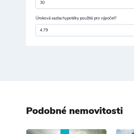
Úroková sazba hypotéky použitá pro výpočet?
Podobné nemovitosti