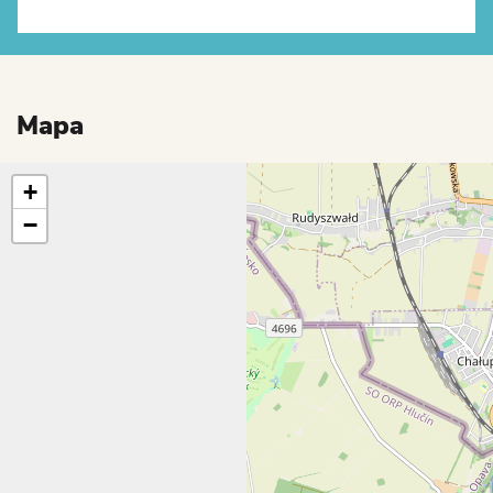
Mapa
+
−