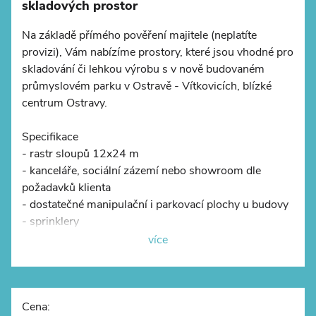
skladových prostor
Na základě přímého pověření majitele (neplatíte
provizi), Vám nabízíme prostory, které jsou vhodné pro
skladování či lehkou výrobu s v nově budovaném
©
OpenStreetMap
průmyslovém parku v Ostravě - Vítkovicích, blízké
centrum Ostravy.
Specifikace
- rastr sloupů 12x24 m
- kanceláře, sociální zázemí nebo showroom dle
požadavků klienta
- dostatečné manipulační i parkovací plochy u budovy
- sprinklery
- LED osvětlení
více
- foto je z části ilustrační - areál je ve výstavbě
Lokalita
- areál se nachází v přímé blízkosti centra Ostravy
Cena: