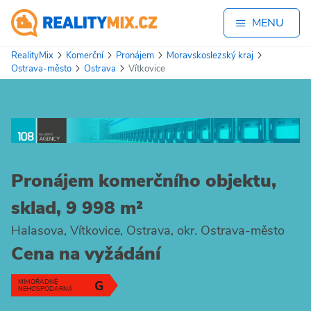
MENU
RealityMix
Komerční
Pronájem
Moravskoslezský kraj
Ostrava-město
Ostrava
Vítkovice
Pronájem komerčního objektu,
sklad, 9 998 m²
Halasova, Vítkovice, Ostrava, okr. Ostrava-město
Cena na vyžádání
MIMOŘÁDNĚ
G
NEHOSPODÁRNÁ