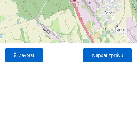
Zavolat
Napsat zprávu
©
OpenStreetMap
* Umístění na mapě je na základě GPS informací dodaných realitní kanceláří.
Podobné nemovitosti