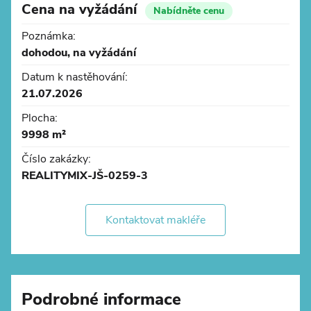
- autobusové zastávka přímo u areálu, vynikající
Cena na vyžádání
Nabídněte cenu
dostupnost pro zaměstnance
Poznámka:
- skvělá občanská vybavenost v rámci areálu
dohodou, na vyžádání
- 3 km od centra Ostravy, Hyundai Nošovice 20 km,
letiště 20 km
Datum k nastěhování:
21.07.2026
Plocha:
9998 m²
Číslo zakázky:
REALITYMIX-JŠ-0259-3
Kontaktovat makléře
Podrobné informace