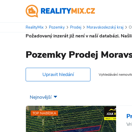
RealityMix
Pozemky
Prodej
Moravskoslezský kraj
O
Požadovaný inzerát již není v naší databázi. Našl
Pozemky Prodej Moravs
Upravit hledání
Vyhledávání nemovitos
TOP NABÍDKA
P
Vr