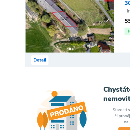
3
Hr
5
Detail
Chystát
nemovit
Starosti 
či proná
na 