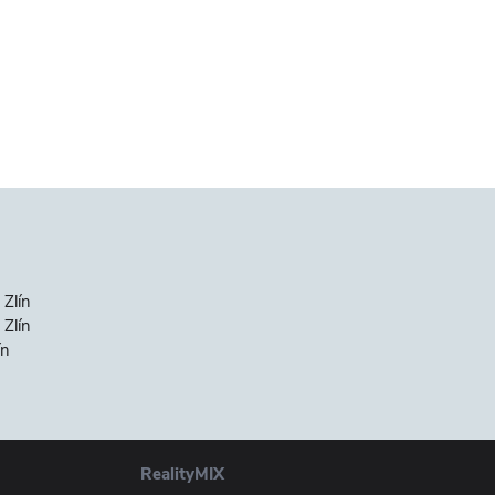
 Zlín
Zlín
ín
RealityMIX