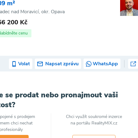
09 m²
adec nad Moravicí, okr. Opava
56 200 Kč
Nabídněte cenu
Volat
Napsat zprávu
WhatsApp
e se prodat nebo pronajmout vaši
ost?
spojené s prodejem
Chci využít soukromé inzerce
jmem chci nechat
na portálu RealityMIX.cz
profesionály