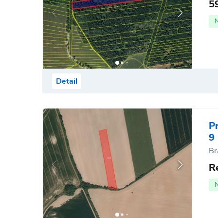
5
Detail
P
9
Br
R