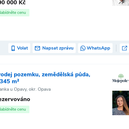
90 000 Kč
Nabídněte cenu
Volat
Napsat zprávu
WhatsApp
rodej pozemku, zemědělská půda,
 345 m²
anka u Opavy, okr. Opava
ezervováno
Nabídněte cenu