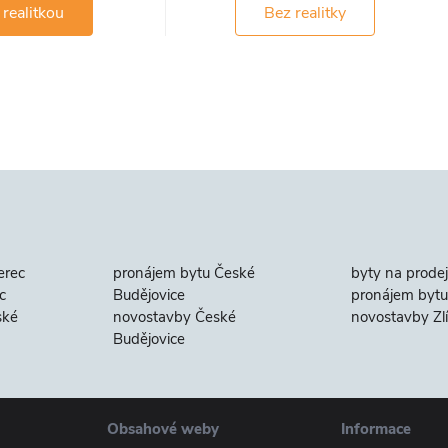
 realitkou
Bez realitky
erec
pronájem bytu České
byty na prodej
c
Budějovice
pronájem bytu 
ské
novostavby České
novostavby Zl
Budějovice
Obsahové weby
Informace