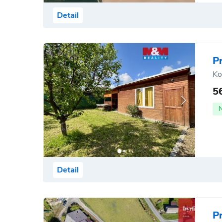
Detail
P
Ko
5
Detail
P