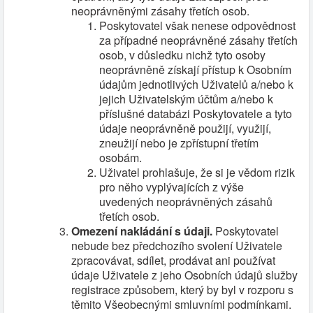
neoprávněnými zásahy třetích osob.
Poskytovatel však nenese odpovědnost
za případné neoprávněné zásahy třetích
osob, v důsledku nichž tyto osoby
neoprávněně získají přístup k Osobním
údajům jednotlivých Uživatelů a/nebo k
jejich Uživatelským účtům a/nebo k
příslušné databázi Poskytovatele a tyto
údaje neoprávněně použijí, využijí,
zneužijí nebo je zpřístupní třetím
osobám.
Uživatel prohlašuje, že si je vědom rizik
pro něho vyplývajících z výše
uvedených neoprávněných zásahů
třetích osob.
Omezení nakládání s údaji.
Poskytovatel
nebude bez předchozího svolení Uživatele
zpracovávat, sdílet, prodávat ani používat
údaje Uživatele z jeho Osobních údajů služby
registrace způsobem, který by byl v rozporu s
těmito Všeobecnými smluvními podmínkami.