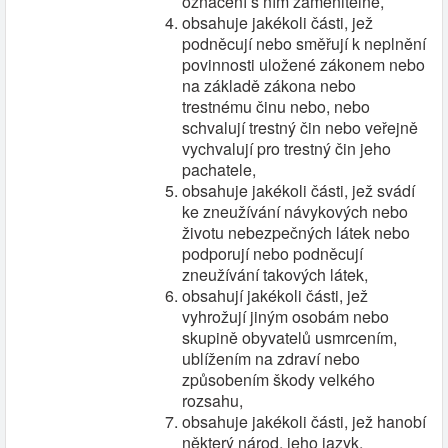
označení s ním zaměnitelné,
obsahuje jakékoli části, jež
podněcují nebo směřují k neplnění
povinnosti uložené zákonem nebo
na základě zákona nebo
trestnému činu nebo, nebo
schvalují trestný čin nebo veřejně
vychvalují pro trestný čin jeho
pachatele,
obsahuje jakékoli části, jež svádí
ke zneužívání návykových nebo
životu nebezpečných látek nebo
podporují nebo podněcují
zneužívání takových látek,
obsahují jakékoli části, jež
vyhrožují jiným osobám nebo
skupině obyvatelů usmrcením,
ublížením na zdraví nebo
způsobením škody velkého
rozsahu,
obsahuje jakékoli části, jež hanobí
některý národ, jeho jazyk,