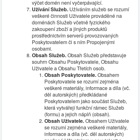
výčet domén není vyčerpávající.
Užívání Služeb.
Užíváním služeb se rozumí
veškeré činnosti Uživatele prováděné na
doménách Služeb včetně fyzického
zakoupení zboží a jiných produktů
prostřednictvím serverů provozovaných
Poskytovatelem či s ním Propojenými
osobami.
Obsah Služeb.
Obsah Služeb představuje
souhrn Obsahu Poskytovatele, Obsahu
Uživatele a Obsahu Třetích osob.
Obsah Poskytovatele.
Obsahem
Poskytovatele se rozumí zejména
veškeré materiály, informace a díla (vč.
děl autorských) předkládané
Poskytovatelem jako součást Služeb,
která vytvářejí funkční rámec Služeb
(formu) a jejich náplň (obsah).
Obsah Uživatele.
Obsahem Uživatele
se rozumí zejména veškeré materiály,
informace a díla (vč. děl autorských)