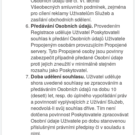
Osobních údajů dle čl. VI. těchto
Všeobecných smluvních podmínek, zejména
pro cílení reklamy Uživatelům Služeb a
zasílání obchodních sdělení.
Předávání Osobních údajů.
Provedením
Registrace uděluje Uživatel Poskytovateli
souhlas k předání Osobních údajů Uživatele
Propojeným osobám provozujícím Propojené
servery. Tyto Propojené osoby jsou povinny
zabezpečit případně předané Osobní údaje
proti jejich zneužití v minimálně stejném
rozsahu jako Poskytovatel.
Doba udělení souhlasu.
Uživatel uděluje
shora uvedené souhlasy se zpracováním a
předáváním Osobních údajů na dobu 10
(deseti) let, resp. do úplného vypořádání práv
a povinností vyplývajících z Užívání Služeb,
neodvolá-li svůj souhlas dříve. Tím není
dotčena povinnost Poskytovatele zpracovávat
Osobní údaje Uživatele po dobu stanovenou
příslušnými právními předpisy či v souladu s
nimi.