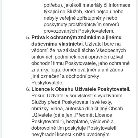
potřebu), jakékoli materiály či informace
týkající se Služeb, které nejsou nebo
nebyly veřejně zpřístupněny nebo
poskytnuty prostřednictvím serverů
provozovaných Poskytovatelem.
Práva k ochranným známkám a jinému
duševnímu vlastnictví.
Uživatel bere na
vědomí, že na základě těchto Všeobecných
smluvních podmínek není oprávněn užívat
obchodní firmu Poskytovatele, jeho ochranné
známky, loga, doménová jména ani žádná
jiná označení a obchodní prvky
Poskytovatele.
Licence k Obsahu Uživatele Poskytovateli.
Pokud Uživatel v souvislosti s využíváním
Služby předá Poskytovateli své texty,
obrázky, videa, autorská díla či jiný Obsah
Uživatele (dále jen „Předmět Licence
Poskytovateli“), bezplatně, výslovně a
dobrovolně tím poskytuje Poskytovateli
nevýhradní licenci k níže uvedeným