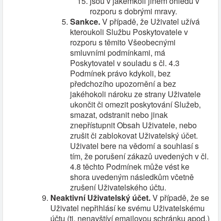
jsou v jakémkoli jiném ohledu v
rozporu s dobrými mravy.
Sankce.
V případě, že Uživatel užívá
kteroukoli Službu Poskytovatele v
rozporu s těmito Všeobecnými
smluvními podmínkami, má
Poskytovatel v souladu s čl. 4.3
Podmínek právo kdykoli, bez
předchozího upozornění a bez
jakéhokoli nároku ze strany Uživatele
ukončit či omezit poskytování Služeb,
smazat, odstranit nebo jinak
znepřístupnit Obsah Uživatele, nebo
zrušit či zablokovat Uživatelský účet.
Uživatel bere na vědomí a souhlasí s
tím, že porušení zákazů uvedených v čl.
4.8 těchto Podmínek může vést ke
shora uvedeným následkům včetně
zrušení Uživatelského účtu.
Neaktivní Uživatelský účet.
V případě, že se
Uživatel nepřihlásí ke svému Uživatelskému
účtu (tj. nenavštíví emailovou schránku apod.)