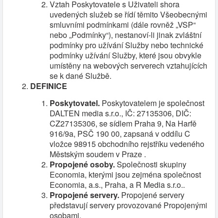
Vztah Poskytovatele s Uživateli shora
uvedených služeb se řídí těmito Všeobecnými
smluvními podmínkami (dále rovněž „VSP“
nebo „Podmínky“), nestanoví-li jinak zvláštní
podmínky pro užívání Služby nebo technické
podmínky užívání Služby, které jsou obvykle
umístěny na webových serverech vztahujících
se k dané Službě.
DEFINICE
Poskytovatel.
Poskytovatelem je společnost
DALTEN media s.r.o., IČ: 27135306, DIČ:
CZ27135306, se sídlem Praha 9, Na Harfě
916/9a, PSČ 190 00, zapsaná v oddílu C
vložce 98915 obchodního rejstříku vedeného
Městským soudem v Praze .
Propojené osoby.
Společnosti skupiny
Economia, kterými jsou zejména společnost
Economia, a.s., Praha, a R Media s.r.o..
Propojené servery.
Propojené servery
představují servery provozované Propojenými
osobami.