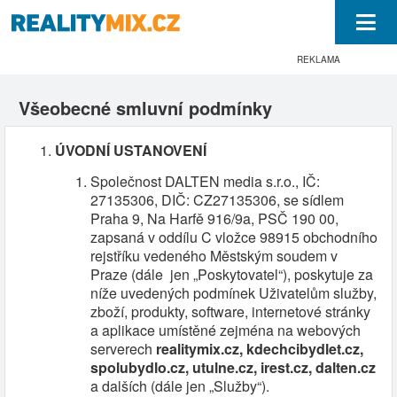
M
REKLAMA
Všeobecné smluvní podmínky
ÚVODNÍ USTANOVENÍ
Společnost DALTEN media s.r.o., IČ:
27135306, DIČ: CZ27135306, se sídlem
Praha 9, Na Harfě 916/9a, PSČ 190 00,
zapsaná v oddílu C vložce 98915 obchodního
rejstříku vedeného Městským soudem v
Praze (dále jen „Poskytovatel“), poskytuje za
níže uvedených podmínek Uživatelům služby,
zboží, produkty, software, internetové stránky
a aplikace umístěné zejména na webových
serverech
realitymix.cz, kdechcibydlet.cz,
spolubydlo.cz, utulne.cz, irest.cz, dalten.cz
a dalších (dále jen „Služby“).