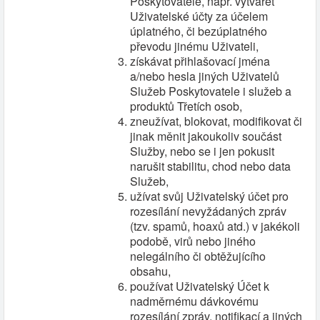
Poskytovatele, např. vytvářet
Uživatelské účty za účelem
úplatného, či bezúplatného
převodu jinému Uživateli,
získávat přihlašovací jména
a/nebo hesla jiných Uživatelů
Služeb Poskytovatele i služeb a
produktů Třetích osob,
zneužívat, blokovat, modifikovat či
jinak měnit jakoukoliv součást
Služby, nebo se i jen pokusit
narušit stabilitu, chod nebo data
Služeb,
užívat svůj Uživatelský účet pro
rozesílání nevyžádaných zpráv
(tzv. spamů, hoaxů atd.) v jakékoli
podobě, virů nebo jiného
nelegálního či obtěžujícího
obsahu,
používat Uživatelský Účet k
nadměrnému dávkovému
rozesílání zpráv, notifikací a jiných