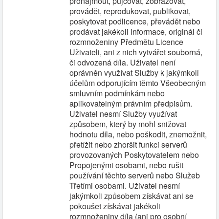
pronajmout, půjčovat, zobrazovat,
provádět, reprodukovat, publikovat,
poskytovat podlicence, převádět nebo
prodávat jakékoli informace, originál či
rozmnoženiny Předmětu Licence
Uživateli, ani z nich vytvářet souborná,
či odvozená díla. Uživatel není
oprávněn využívat Služby k jakýmkoli
účelům odporujícím těmto Všeobecným
smluvním podmínkám nebo
aplikovatelným právním předpisům.
Uživatel nesmí Služby využívat
způsobem, který by mohl snižovat
hodnotu díla, nebo poškodit, znemožnit,
přetížit nebo zhoršit funkci serverů
provozovaných Poskytovatelem nebo
Propojenými osobami, nebo rušit
používání těchto serverů nebo Služeb
Třetími osobami. Uživatel nesmí
jakýmkoli způsobem získávat ani se
pokoušet získávat jakékoli
rozmnoženiny díla (ani pro osobní