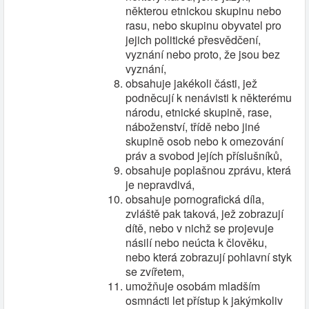
některou etnickou skupinu nebo
rasu, nebo skupinu obyvatel pro
jejich politické přesvědčení,
vyznání nebo proto, že jsou bez
vyznání,
obsahuje jakékoli části, jež
podněcují k nenávisti k některému
národu, etnické skupině, rase,
náboženství, třídě nebo jiné
skupině osob nebo k omezování
práv a svobod jejích příslušníků,
obsahuje poplašnou zprávu, která
je nepravdivá,
obsahuje pornografická díla,
zvláště pak taková, jež zobrazují
dítě, nebo v nichž se projevuje
násilí nebo neúcta k člověku,
nebo která zobrazují pohlavní styk
se zvířetem,
umožňuje osobám mladším
osmnácti let přístup k jakýmkoliv