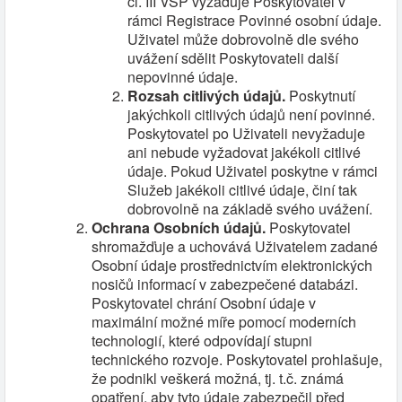
čl. III VSP vyžaduje Poskytovatel v
rámci Registrace Povinné osobní údaje.
Uživatel může dobrovolně dle svého
uvážení sdělit Poskytovateli další
nepovinné údaje.
Rozsah citlivých údajů.
Poskytnutí
jakýchkoli citlivých údajů není povinné.
Poskytovatel po Uživateli nevyžaduje
ani nebude vyžadovat jakékoli citlivé
údaje. Pokud Uživatel poskytne v rámci
Služeb jakékoli citlivé údaje, činí tak
dobrovolně na základě svého uvážení.
Ochrana Osobních údajů.
Poskytovatel
shromažďuje a uchovává Uživatelem zadané
Osobní údaje prostřednictvím elektronických
nosičů informací v zabezpečené databázi.
Poskytovatel chrání Osobní údaje v
maximální možné míře pomocí moderních
technologií, které odpovídají stupni
technického rozvoje. Poskytovatel prohlašuje,
že podnikl veškerá možná, tj. t.č. známá
opatření, aby tyto údaje zabezpečil před