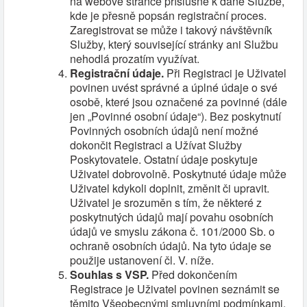
na webové stránce příslušné k dané Službě,
kde je přesně popsán registrační proces.
Zaregistrovat se může i takový návštěvník
Služby, který související stránky ani Službu
nehodlá prozatím využívat.
Registrační údaje.
Při Registraci je Uživatel
povinen uvést správné a úplné údaje o své
osobě, které jsou označené za povinné (dále
jen „Povinné osobní údaje“). Bez poskytnutí
Povinných osobních údajů není možné
dokončit Registraci a Užívat Služby
Poskytovatele. Ostatní údaje poskytuje
Uživatel dobrovolně. Poskytnuté údaje může
Uživatel kdykoli doplnit, změnit či upravit.
Uživatel je srozuměn s tím, že některé z
poskytnutých údajů mají povahu osobních
údajů ve smyslu zákona č. 101/2000 Sb. o
ochraně osobních údajů. Na tyto údaje se
použije ustanovení čl. V. níže.
Souhlas s VSP.
Před dokončením
Registrace je Uživatel povinen seznámit se
těmito Všeobecnými smluvními podmínkami.