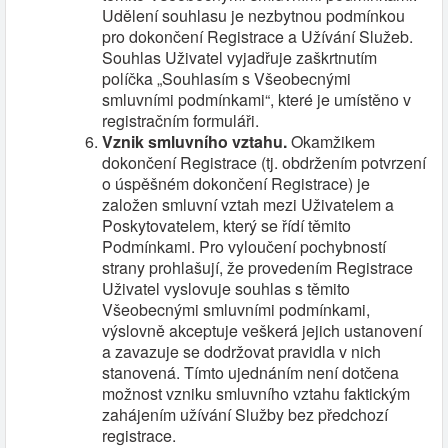
Udělení souhlasu je nezbytnou podmínkou
pro dokončení Registrace a Užívání Služeb.
Souhlas Uživatel vyjadřuje zaškrtnutím
políčka „Souhlasím s Všeobecnými
smluvními podmínkami“, které je umístěno v
registračním formuláři.
Vznik smluvního vztahu.
Okamžikem
dokončení Registrace (tj. obdržením potvrzení
o úspěšném dokončení Registrace) je
založen smluvní vztah mezi Uživatelem a
Poskytovatelem, který se řídí těmito
Podmínkami. Pro vyloučení pochybností
strany prohlašují, že provedením Registrace
Uživatel vyslovuje souhlas s těmito
Všeobecnými smluvními podmínkami,
výslovně akceptuje veškerá jejich ustanovení
a zavazuje se dodržovat pravidla v nich
stanovená. Tímto ujednáním není dotčena
možnost vzniku smluvního vztahu faktickým
zahájením užívání Služby bez předchozí
registrace.