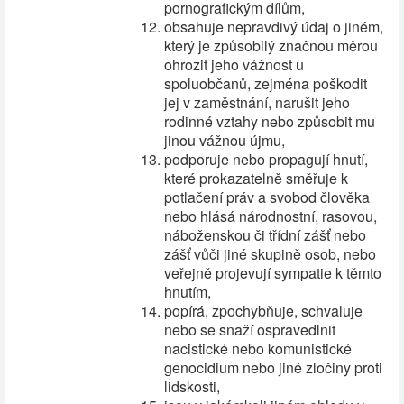
pornografickým dílům,
obsahuje nepravdivý údaj o jiném,
který je způsobilý značnou měrou
ohrozit jeho vážnost u
spoluobčanů, zejména poškodit
jej v zaměstnání, narušit jeho
rodinné vztahy nebo způsobit mu
jinou vážnou újmu,
podporuje nebo propagují hnutí,
které prokazatelně směřuje k
potlačení práv a svobod člověka
nebo hlásá národnostní, rasovou,
náboženskou či třídní zášť nebo
zášť vůči jiné skupině osob, nebo
veřejně projevují sympatie k těmto
hnutím,
popírá, zpochybňuje, schvaluje
nebo se snaží ospravedlnit
nacistické nebo komunistické
genocidium nebo jiné zločiny proti
lidskosti,