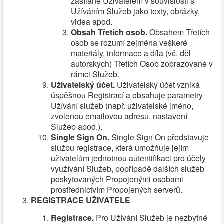
zasílané Uživatelem v souvislosti s
Užíváním Služeb jako texty, obrázky,
videa apod.
Obsah Třetích osob.
Obsahem Třetích
osob se rozumí zejména veškeré
materiály, informace a díla (vč. děl
autorských) Třetích Osob zobrazované v
rámci Služeb.
Uživatelský účet.
Uživatelský účet vzniká
úspěšnou Registrací a obsahuje parametry
Užívání služeb (např. uživatelské jméno,
zvolenou emailovou adresu, nastavení
Služeb apod.).
Single Sign On.
Single Sign On představuje
službu registrace, která umožňuje jejím
uživatelům jednotnou autentifikaci pro účely
využívání Služeb, popřípadě dalších služeb
poskytovaných Propojenými osobami
prostřednictvím Propojených serverů.
REGISTRACE UŽIVATELE
Registrace.
Pro Užívání Služeb je nezbytné