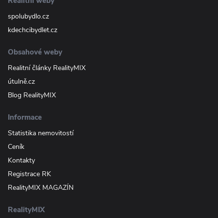
Realitní weby
spolubydlo.cz
kdechcibydlet.cz
Obsahové weby
Realitní články RealityMIX
útulně.cz
Blog RealityMIX
Informace
Statistika nemovitostí
Ceník
Kontakty
Registrace RK
RealityMIX MAGAZÍN
RealityMIX