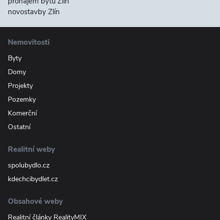
pronájem bytu Zlín
novostavby Zlín
Nemovitosti
Byty
Domy
Projekty
Pozemky
Komerční
Ostatní
Realitní weby
spolubydlo.cz
kdechcibydlet.cz
Obsahové weby
Realitní články RealityMIX