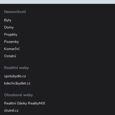
Nemovitosti
Byty
Domy
Projekty
Pozemky
Komerční
Ostatní
Realitní weby
spolubydlo.cz
kdechcibydlet.cz
Obsahové weby
Realitní články RealityMIX
útulně.cz