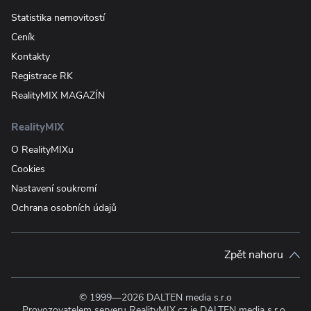
Statistika nemovitostí
Ceník
Kontakty
Registrace RK
RealityMIX MAGAZÍN
RealityMIX
O RealityMIXu
Cookies
Nastavení soukromí
Ochrana osobních údajů
Zpět nahoru
© 1999—2026 DALTEN media s.r.o
Provozovatelem serveru RealityMIX.cz je DALTEN media s.r.o.,