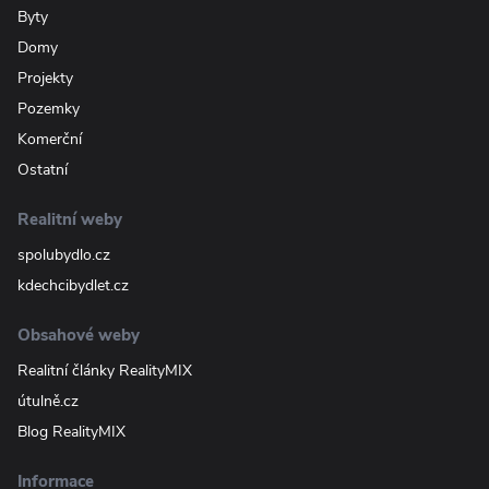
Byty
Domy
Projekty
Pozemky
Komerční
Ostatní
Realitní weby
spolubydlo.cz
kdechcibydlet.cz
Obsahové weby
Realitní články RealityMIX
útulně.cz
Blog RealityMIX
Informace