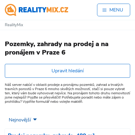
MENU
RealityMix
Pozemky, zahrady na prodej a na
pronájem v Praze 6
Upravit hledání
Náš server nabízí v oblasti prodeje a pronájmu pozemků, zahrad a trvalých
travních porostů v Praze 6 mnoho skvělých možností, stačí si pouze vybrat
ten, který vám bude vyhovovat nejvíce. Na pronájem tohoto druhu nemovitostí
jsme nejlepší! Pojďte se přesvědčit! Potřebujete poradit nebo máte zájem o
prohlídku? Vyplňte formulář nebo volejte makléři.