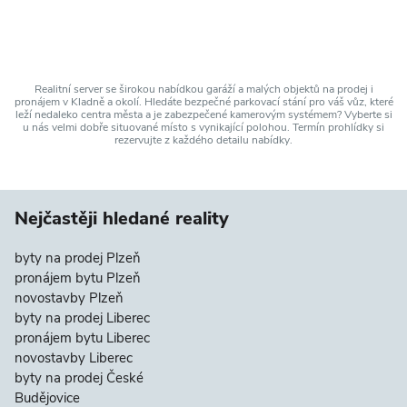
Realitní server se širokou nabídkou garáží a malých objektů na prodej i
pronájem v Kladně a okolí. Hledáte bezpečné parkovací stání pro váš vůz, které
leží nedaleko centra města a je zabezpečené kamerovým systémem? Vyberte si
u nás velmi dobře situované místo s vynikající polohou. Termín prohlídky si
rezervujte z každého detailu nabídky.
Nejčastěji hledané reality
byty na prodej Plzeň
pronájem bytu Plzeň
novostavby Plzeň
byty na prodej Liberec
pronájem bytu Liberec
novostavby Liberec
byty na prodej České
Budějovice