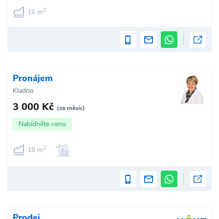
2
16 m
Pronájem
Kladno
3 000 Kč
(za měsíc)
Nabídněte cenu
2
18 m
Prodej