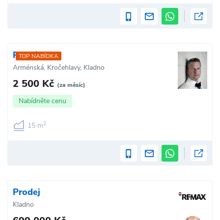
Pronájem
TOP NABÍDKA
Arménská, Kročehlavy, Kladno
2 500 Kč
(za měsíc)
Nabídněte cenu
2
15 m
Prodej
Kladno