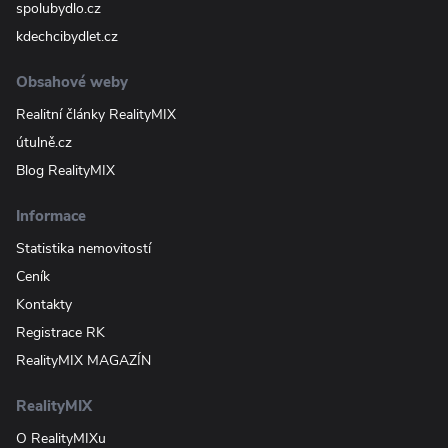
spolubydlo.cz
kdechcibydlet.cz
Obsahové weby
Realitní články RealityMIX
útulně.cz
Blog RealityMIX
Informace
Statistika nemovitostí
Ceník
Kontakty
Registrace RK
RealityMIX MAGAZÍN
RealityMIX
O RealityMIXu