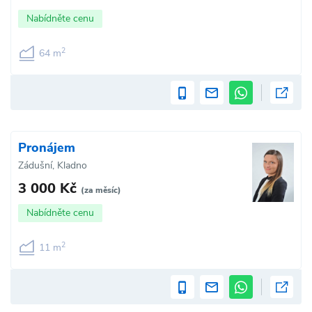
Nabídněte cenu
2
64 m
Pronájem
Zádušní, Kladno
3 000 Kč
(za měsíc)
Nabídněte cenu
2
11 m