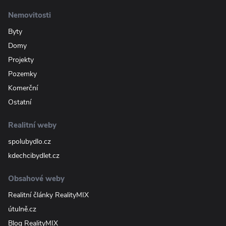
Nemovitosti
Byty
Domy
Projekty
Pozemky
Komerční
Ostatní
Realitní weby
spolubydlo.cz
kdechcibydlet.cz
Obsahové weby
Realitní články RealityMIX
útulně.cz
Blog RealityMIX