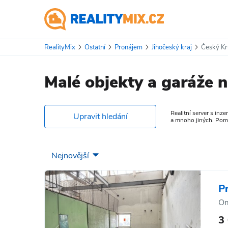
RealityMix
Ostatní
Pronájem
Jihočeský kraj
Český K
Malé objekty a garáže
Realitní server s inze
Upravit hledání
a mnoho jiných. Pomoc
P
Om
3