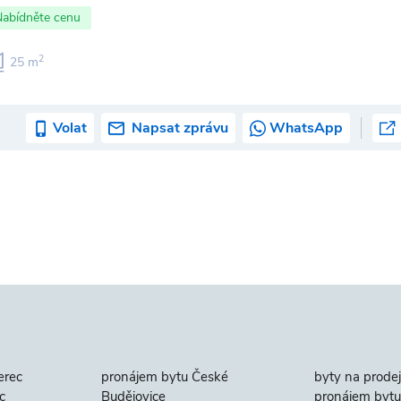
Nabídněte cenu
2
25 m
Volat
Napsat zprávu
WhatsApp
erec
pronájem bytu České
byty na prodej
c
Budějovice
pronájem bytu 