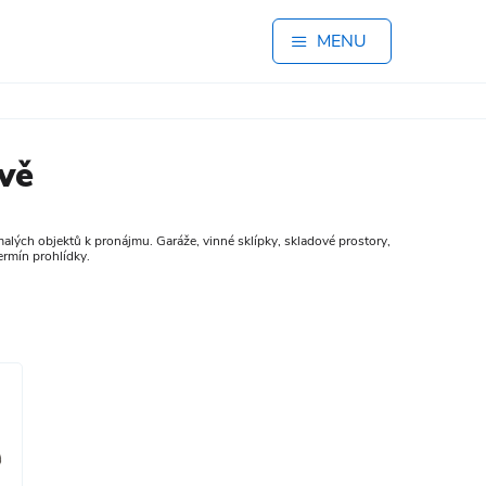
MENU
vě
 a malých objektů k pronájmu. Garáže, vinné sklípky, skladové prostory,
ermín prohlídky.