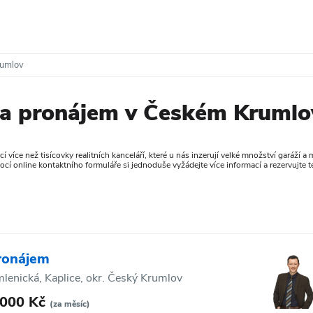
rumlov
 na pronájem v Českém Krumlo
rcí více než tisícovky realitních kanceláří, které u nás inzerují velké množství garáží
í online kontaktního formuláře si jednoduše vyžádejte více informací a rezervujte t
ronájem
lenická, Kaplice, okr. Český Krumlov
 000 Kč
(za měsíc)