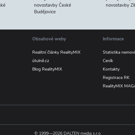
ské
novostavby České
novostavby Zl
Budějovice
Obsahové weby
Informace
Realitní články RealityMIX
Statistika nemovi
útulně.cz
Ceník
Blog RealityMIX
Kontakty
Registrace RK
RealityMIX MAG
© 1999—2026 DALTEN media s.r.o