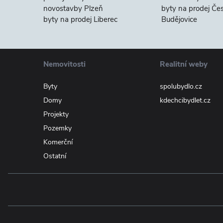
novostavby Plzeň
byty na prodej Če
byty na prodej Liberec
Budějovice
Nemovitosti
Realitní weby
Byty
spolubydlo.cz
Domy
kdechcibydlet.cz
Projekty
Pozemky
Komerční
Ostatní