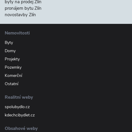
byty na prodej Zlín
pronájem bytu Zlín
novostavby Zlín
Nemovitosti
Byty
Domy
Projekty
Pozemky
Komerční
Ostatní
Realitní weby
spolubydlo.cz
kdechcibydlet.cz
Obsahové weby