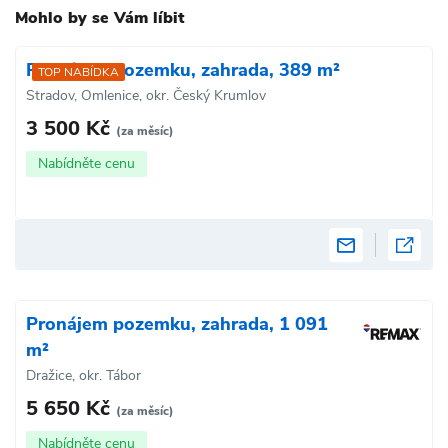
Mohlo by se Vám líbit
Pronájem pozemku, zahrada, 389 m²
TOP NABÍDKA
Stradov, Omlenice, okr. Český Krumlov
3 500 Kč
(za měsíc)
Nabídněte cenu
Pronájem pozemku, zahrada, 1 091
m²
Dražice, okr. Tábor
5 650 Kč
(za měsíc)
Nabídněte cenu