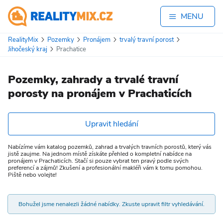
MENU
RealityMix
Pozemky
Pronájem
trvalý travní porost
Jihočeský kraj
Prachatice
Pozemky, zahrady a trvalé travní
porosty na pronájem v Prachaticích
Upravit hledání
Nabízíme vám katalog pozemků, zahrad a trvalých travních porostů, který vás
jistě zaujme. Na jednom místě získáte přehled o kompletní nabídce na
pronájem v Prachaticích. Stačí si pouze vybrat ten pravý podle svých
preferencí a zájmů! Zkušení a profesionální makléři vám k tomu pomohou.
Piště nebo volejte!
Bohužel jsme nenalezli žádné nabídky. Zkuste upravit filtr vyhledávání.