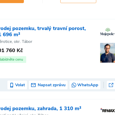
rodej pozemku, trvalý travní porost,
1 696 m²
ěrotice, okr. Tábor
01 760 Kč
Nabídněte cenu
Volat
Napsat zprávu
WhatsApp
rodej pozemku, zahrada, 1 310 m²