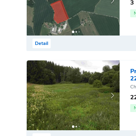
3
Detail
P
2
Ch
2