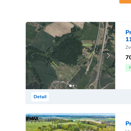
P
1
Zv
7
Detail
P