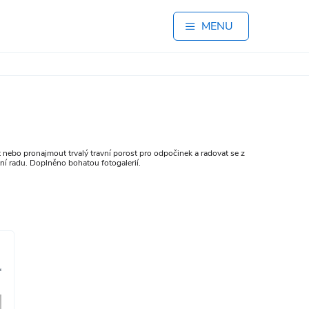
MENU
t nebo pronajmout trvalý travní porost pro odpočinek a radovat se z
ní radu. Doplněno bohatou fotogalerií.