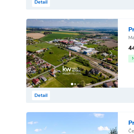
Detail
P
Ma
4
Detail
P
Če