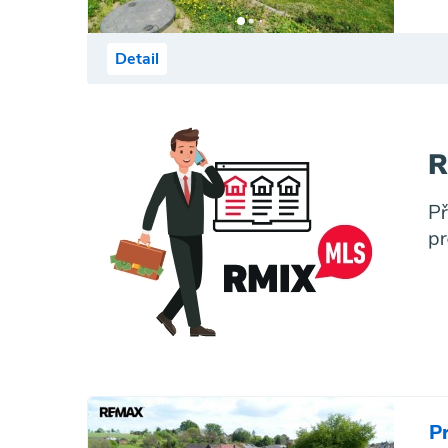
Detail
P