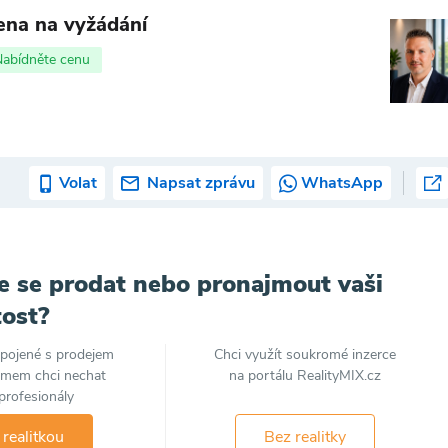
ena na vyžádání
Nabídněte cenu
Volat
Napsat zprávu
WhatsApp
e se prodat nebo pronajmout vaši
ost?
spojené s prodejem
Chci využít soukromé inzerce
jmem chci nechat
na portálu RealityMIX.cz
profesionály
 realitkou
Bez realitky