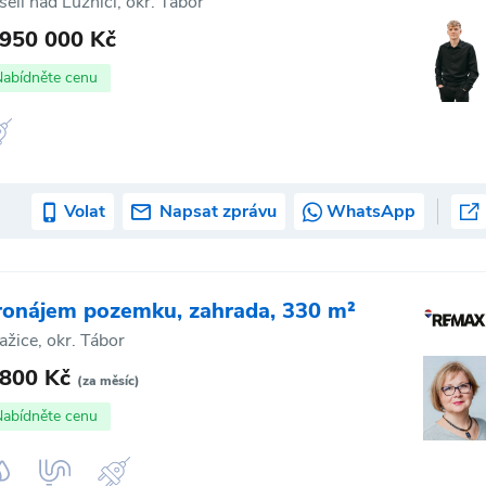
selí nad Lužnicí, okr. Tábor
 950 000 Kč
Nabídněte cenu
Volat
Napsat zprávu
WhatsApp
ronájem pozemku, zahrada, 330 m²
ažice, okr. Tábor
 800 Kč
(za měsíc)
Nabídněte cenu