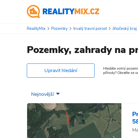
RealityMix
Pozemky
trvalý travní porost
Jihočeský kraj
Pozemky, zahrady na pr
Hledáte volný pozemek
Upravit hledání
přírody? Obraťte se 
P
5
Ma