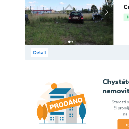
C
Detail
Chystát
nemovit
Starosti 
či proná
na 
S