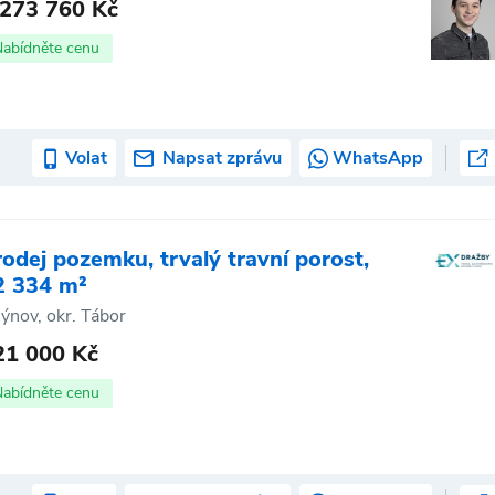
 273 760 Kč
Nabídněte cenu
Volat
Napsat zprávu
WhatsApp
rodej pozemku, trvalý travní porost,
2 334 m²
ýnov, okr. Tábor
21 000 Kč
Nabídněte cenu