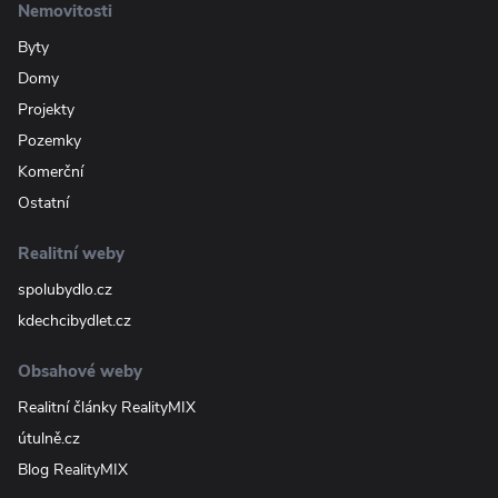
Nemovitosti
Byty
Domy
Projekty
Pozemky
Komerční
Ostatní
Realitní weby
spolubydlo.cz
kdechcibydlet.cz
Obsahové weby
Realitní články RealityMIX
útulně.cz
Blog RealityMIX