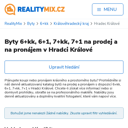
MENU
RealityMix
Byty
6+kk
Královéhradecký kraj
Hradec Králové
Byty 6+kk, 6+1, 7+kk, 7+1 na prodej a
na pronájem v Hradci Králové
Upravit hledání
Plánujete koupi nebo pronájem krásného a prostorného bytu? Prohlédněte si
náš denně aktualizovaný katalog bytů na prodej a pronájem s dispozicí 6+kk,
6+1, 7+kk, 7+1 v Hradci Králové. Chcete-li získat více informací nebo si
domluvit prohlídku, obraťte se na profesionálního makléře. Nabídky jsou
denně aktualizovány a doplněny kvalitní fotogalerií, které vám napoví více.
Bohužel jsme nenalezli žádné nabídky. Zkuste upravit filtr vyhledávání.