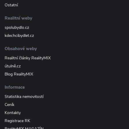
Ostatní
Realitní weby
spolubydlo.cz
kdechcibydlet.cz
Obsahové weby
Realitní články RealityMIX
útulně.cz
Blog RealityMIX
Informace
Statistika nemovitostí
Ceník
Kontakty
Registrace RK
RealityMIX MAGAZÍN