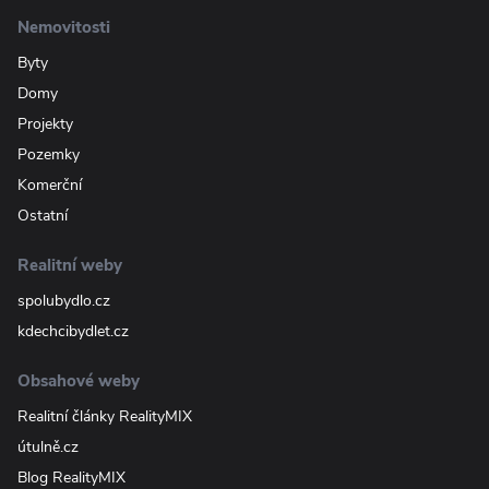
Nemovitosti
Byty
Domy
Projekty
Pozemky
Komerční
Ostatní
Realitní weby
spolubydlo.cz
kdechcibydlet.cz
Obsahové weby
Realitní články RealityMIX
útulně.cz
Blog RealityMIX