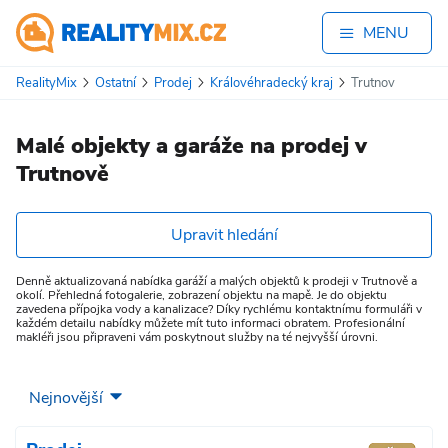
MENU
RealityMix
Ostatní
Prodej
Královéhradecký kraj
Trutnov
Malé objekty a garáže na prodej v
Trutnově
Upravit hledání
Denně aktualizovaná nabídka garáží a malých objektů k prodeji v Trutnově a
okolí. Přehledná fotogalerie, zobrazení objektu na mapě. Je do objektu
zavedena přípojka vody a kanalizace? Díky rychlému kontaktnímu formuláři v
každém detailu nabídky můžete mít tuto informaci obratem. Profesionální
makléři jsou připraveni vám poskytnout služby na té nejvyšší úrovni.