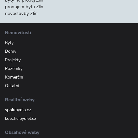
byty na prodej Zlín
pronájem bytu Zlín
novostavby Zlín
Nemovitosti
Byty
Domy
Projekty
Pozemky
Komerční
Ostatní
Realitní weby
spolubydlo.cz
kdechcibydlet.cz
Obsahové weby