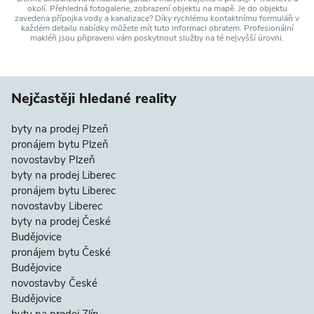
okolí. Přehledná fotogalerie, zobrazení objektu na mapě. Je do objektu
zavedena přípojka vody a kanalizace? Díky rychlému kontaktnímu formuláři v
každém detailu nabídky můžete mít tuto informaci obratem. Profesionální
makléři jsou připraveni vám poskytnout služby na té nejvyšší úrovni.
Nejčastěji hledané reality
byty na prodej Plzeň
pronájem bytu Plzeň
novostavby Plzeň
byty na prodej Liberec
pronájem bytu Liberec
novostavby Liberec
byty na prodej České
Budějovice
pronájem bytu České
Budějovice
novostavby České
Budějovice