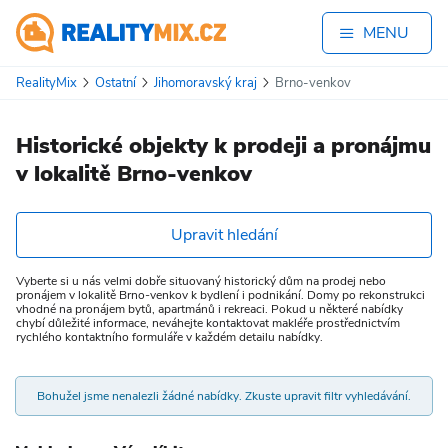
MENU
RealityMix
Ostatní
Jihomoravský kraj
Brno-venkov
Historické objekty k prodeji a pronájmu
v lokalitě Brno-venkov
Upravit hledání
Vyberte si u nás velmi dobře situovaný historický dům na prodej nebo
pronájem v lokalitě Brno-venkov k bydlení i podnikání. Domy po rekonstrukci
vhodné na pronájem bytů, apartmánů i rekreaci. Pokud u některé nabídky
chybí důležité informace, neváhejte kontaktovat makléře prostřednictvím
rychlého kontaktního formuláře v každém detailu nabídky.
Bohužel jsme nenalezli žádné nabídky. Zkuste upravit filtr vyhledávání.