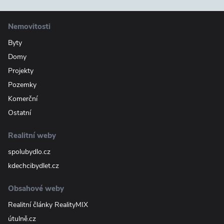
Nemovitosti
Byty
Domy
Projekty
Pozemky
Komerční
Ostatní
Realitní weby
spolubydlo.cz
kdechcibydlet.cz
Obsahové weby
Realitní články RealityMIX
útulně.cz