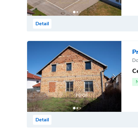
Detail
P
Do
C
Detail