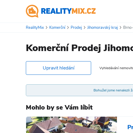
RealityMix
Komerční
Prodej
Jihomoravský kraj
Brno
Komerční Prodej Jihom
Upravit hledání
Vyhledávání nemovitos
Bohužel jsme nenalezli žá
Mohlo by se Vám líbit
P