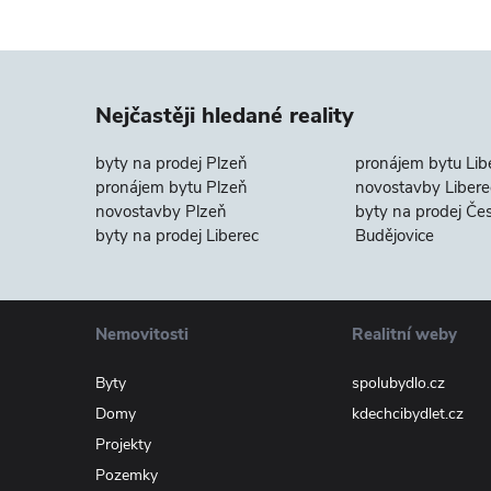
Nejčastěji hledané reality
byty na prodej Plzeň
pronájem bytu Lib
pronájem bytu Plzeň
novostavby Libere
novostavby Plzeň
byty na prodej Če
byty na prodej Liberec
Budějovice
Nemovitosti
Realitní weby
Byty
spolubydlo.cz
Domy
kdechcibydlet.cz
Projekty
Pozemky