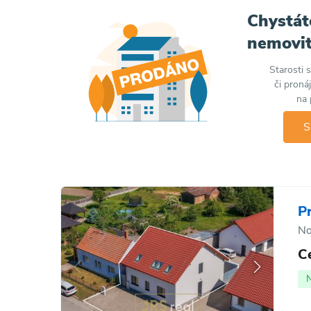
Chystát
nemovit
Starosti 
či proná
na 
S
P
No
C