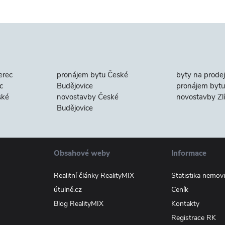
erec
pronájem bytu České
byty na prodej
c
Budějovice
pronájem bytu 
ské
novostavby České
novostavby Zl
Budějovice
Obsahové weby
Informace
Realitní články RealityMIX
Statistika nemovi
útulně.cz
Ceník
Blog RealityMIX
Kontakty
Registrace RK