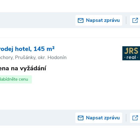
Napsat zprávu
rodej hotel, 145 m²
chory, Prušánky, okr. Hodonín
ena na vyžádání
Nabídněte cenu
Napsat zprávu