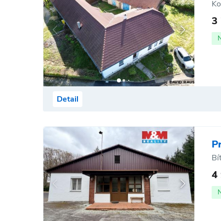
Ko
3
Detail
P
Bí
4