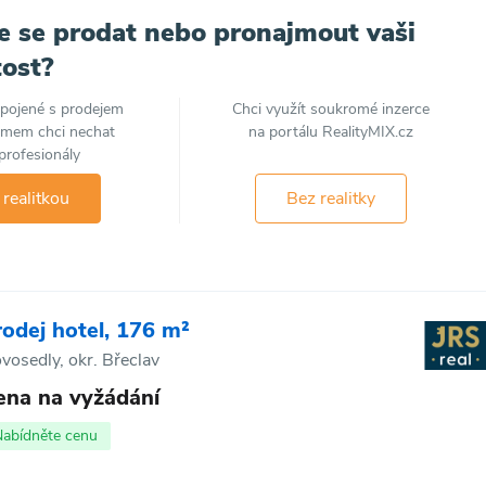
e se prodat nebo pronajmout vaši
ost?
spojené s prodejem
Chci využít soukromé inzerce
jmem chci nechat
na portálu RealityMIX.cz
profesionály
 realitkou
Bez realitky
rodej hotel, 176 m²
vosedly, okr. Břeclav
ena na vyžádání
Nabídněte cenu