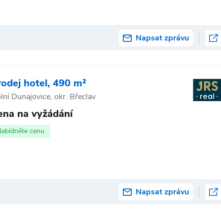
Napsat zprávu
rodej hotel, 490 m²
lní Dunajovice, okr. Břeclav
ena na vyžádání
Nabídněte cenu
Napsat zprávu