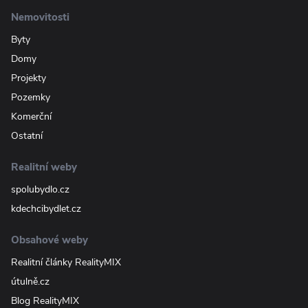
Nemovitosti
Byty
Domy
Projekty
Pozemky
Komerční
Ostatní
Realitní weby
spolubydlo.cz
kdechcibydlet.cz
Obsahové weby
Realitní články RealityMIX
útulně.cz
Blog RealityMIX