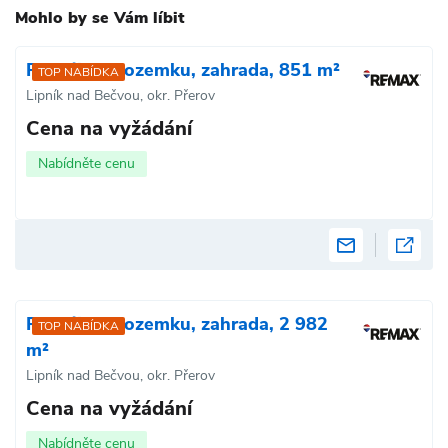
Mohlo by se Vám líbit
Pronájem pozemku, zahrada, 851 m²
TOP NABÍDKA
Lipník nad Bečvou, okr. Přerov
Cena na vyžádání
Nabídněte cenu
Pronájem pozemku, zahrada, 2 982
TOP NABÍDKA
m²
Lipník nad Bečvou, okr. Přerov
Cena na vyžádání
Nabídněte cenu