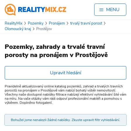
MENU
RealityMix
Pozemky
Pronájem
trvalý travní porost
Olomoucký kraj
Prostějov
Pozemky, zahrady a trvalé travní
porosty na pronájem v Prostějově
Upravit hledání
Pravidelně aktualizovaný online katalog pozemků, zahrad a trvalých travních
porostů na pronájem v Prostějově vám nabízí bohatý výběr nemovitostí.
Všechny naše dostupné nabídky filtrace nabízejí efektivní vyhledávání šité vám
na míru. Na vaše otázky vám rádi odpoví profesionální makléři a pomohou s
výběrem. Doplněno fotogalerií.
Bohužel jsme nenalezli žádné nabídky. Zkuste upravit filtr vyhledávání.