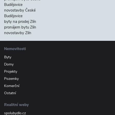
Budějovice
novostavby České
Budějovice
byty na prodej Zlín
pronájem bytu Zlín
novostavby Zlín
Nemovitosti
Byty
Domy
Projekty
Pozemky
Komerční
Ostatní
Realitní weby
spolubydlo.cz