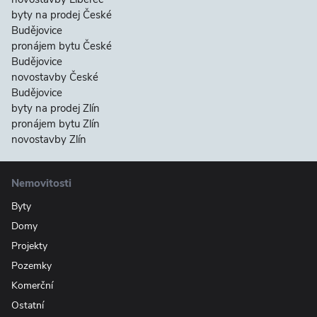
byty na prodej České
Budějovice
pronájem bytu České
Budějovice
novostavby České
Budějovice
byty na prodej Zlín
pronájem bytu Zlín
novostavby Zlín
Nemovitosti
Byty
Domy
Projekty
Pozemky
Komerční
Ostatní