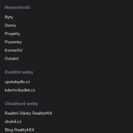
Nemovitosti
Byty
Domy
Projekty
Pozemky
Komerční
Ostatní
Realitní weby
spolubydlo.cz
kdechcibydlet.cz
Obsahové weby
Realitní články RealityMIX
útulně.cz
Blog RealityMIX