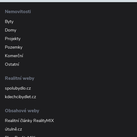
Nemovitosti
Byty
Domy
Projekty
Pozemky
Komerční
Ostatní
Realitní weby
spolubydlo.cz
kdechcibydlet.cz
Obsahové weby
Realitní články RealityMIX
útulně.cz