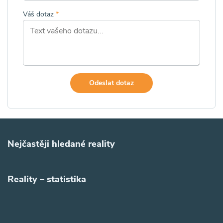
Váš dotaz
*
Odeslat dotaz
Nejčastěji hledané reality
Reality – statistika