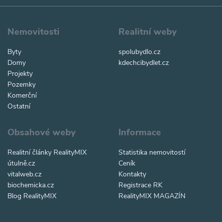
Nemovitosti
Realitní weby
Byty
spolubydlo.cz
Domy
kdechcibydlet.cz
Projekty
Pozemky
Komerční
Ostatní
Obsahové weby
Informace
Realitní články RealityMIX
Statistika nemovitostí
útulně.cz
Ceník
vitalweb.cz
Kontakty
biochemicka.cz
Registrace RK
Blog RealityMIX
RealityMIX MAGAZÍN