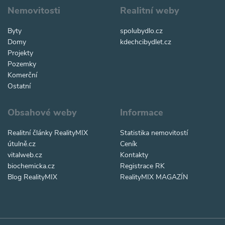
Nemovitosti
Realitní weby
Byty
spolubydlo.cz
Domy
kdechcibydlet.cz
Projekty
Pozemky
Komerční
Ostatní
Obsahové weby
Informace
Realitní články RealityMIX
Statistika nemovitostí
útulně.cz
Ceník
vitalweb.cz
Kontakty
biochemicka.cz
Registrace RK
Blog RealityMIX
RealityMIX MAGAZÍN