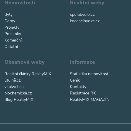
Nemovitosti
Realitní weby
Byty
spolubydlo.cz
Domy
kdechcibydlet.cz
Projekty
Pozemky
Komerční
Ostatní
Obsahové weby
Informace
Realitní články RealityMIX
Statistika nemovitostí
útulně.cz
Ceník
vitalweb.cz
Kontakty
biochemicka.cz
Registrace RK
Blog RealityMIX
RealityMIX MAGAZÍN