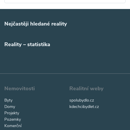
Nejčastěji hledané reality
Reality – statistika
Nemovitosti
Realitní weby
Byty
spolubydlo.cz
Domy
kdechcibydlet.cz
Projekty
Pozemky
Komerční