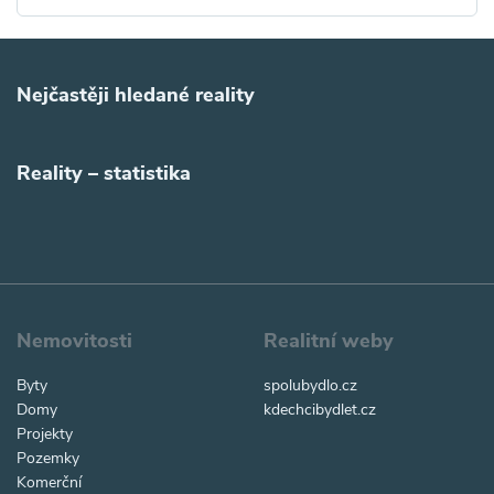
Nejčastěji hledané reality
Reality – statistika
Nemovitosti
Realitní weby
Byty
spolubydlo.cz
Domy
kdechcibydlet.cz
Projekty
Pozemky
Komerční