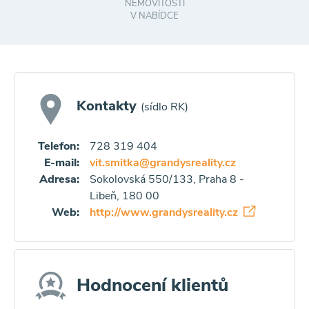
NEMOVITOSTÍ
V NABÍDCE
Kontakty
(sídlo RK)
Telefon:
728 319 404
E-mail:
vit.smitka@grandysreality.cz
Adresa:
Sokolovská 550/133, Praha 8 -
Libeň, 180 00
Web:
http://www.grandysreality.cz
Hodnocení klientů