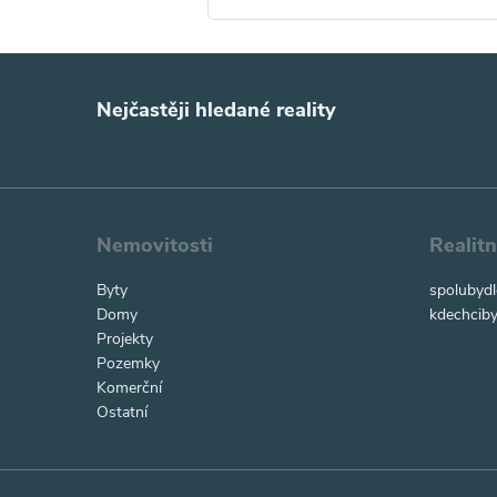
Nejčastěji hledané reality
Nemovitosti
Realit
Byty
spolubydl
Domy
kdechciby
Projekty
Pozemky
Komerční
Ostatní