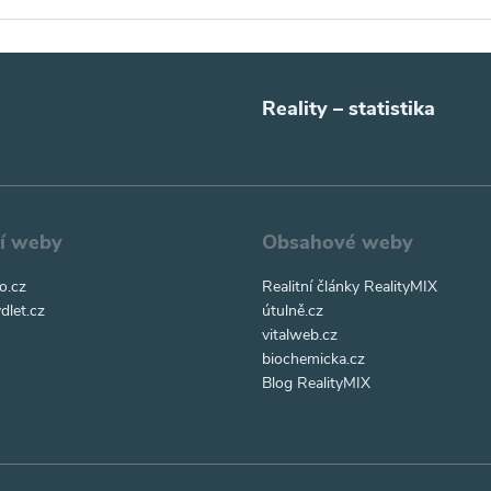
Reality – statistika
ní weby
Obsahové weby
o.cz
Realitní články RealityMIX
dlet.cz
útulně.cz
vitalweb.cz
biochemicka.cz
Blog RealityMIX