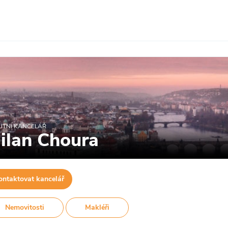
ITNÍ KANCELÁŘ
ilan Choura
ontaktovat kancelář
Nemovitosti
Makléři