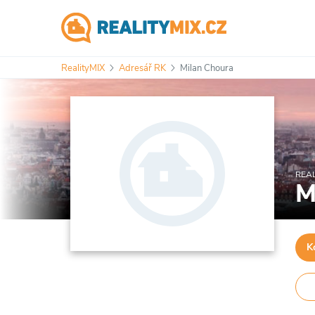
RealityMIX
Adresář RK
Milan Choura
REAL
M
K