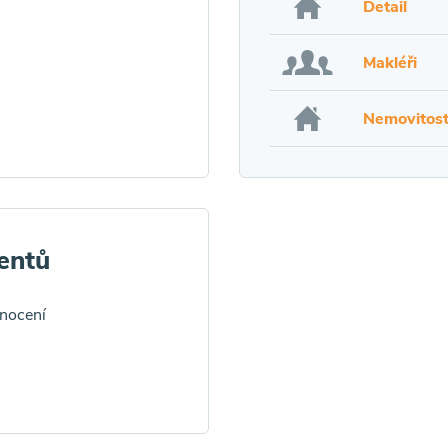
Detail
Makléři
Nemovitost
entů
dnocení