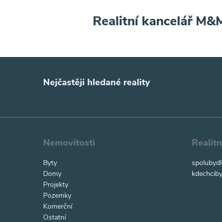
Realitní kancelář M&
Nejčastěji hledané reality
Nemovitosti
Realit
Byty
spolubydl
Domy
kdechciby
Projekty
Pozemky
Komerční
Ostatní