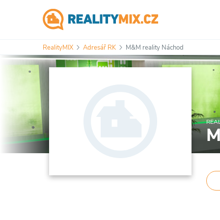
RealityMIX
Adresář RK
M&M reality Náchod
REAL
M