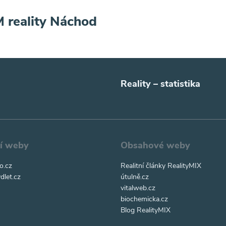
M reality Náchod
Reality – statistika
ní weby
Obsahové weby
o.cz
Realitní články RealityMIX
dlet.cz
útulně.cz
vitalweb.cz
biochemicka.cz
Blog RealityMIX