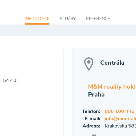
INFORMACE
SLUŽBY
REFERENCE
Centrála
d, 547 01
M&M reality holdi
Praha
Telefon:
800 100 446
E-mail:
info@mmreali
Adresa:
Krakovská 583