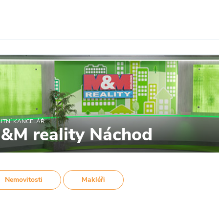
ITNÍ KANCELÁŘ
&M reality Náchod
Nemovitosti
Makléři