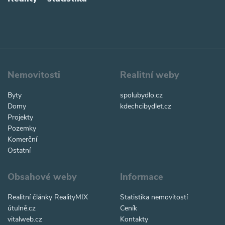
Nemovitosti
Realitní weby
Byty
spolubydlo.cz
Domy
kdechcibydlet.cz
Projekty
Pozemky
Komerční
Ostatní
Obsahové weby
Informace
Realitní články RealityMIX
Statistika nemovitostí
útulně.cz
Ceník
vitalweb.cz
Kontakty