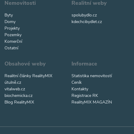
Nemovitosti
Realitní weby
Byty
spolubydlo.cz
Domy
kdechcibydlet.cz
Projekty
Pozemky
Komerční
Ostatní
Obsahové weby
Informace
Realitní články RealityMIX
Statistika nemovitostí
útulně.cz
Ceník
vitalweb.cz
Kontakty
biochemicka.cz
Registrace RK
Blog RealityMIX
RealityMIX MAGAZÍN