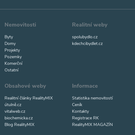
Nemovitosti
Realitní weby
Byty
spolubydlo.cz
Domy
kdechcibydlet.cz
Projekty
Pozemky
Komerční
Ostatní
Obsahové weby
Informace
Realitní články RealityMIX
Statistika nemovitostí
útulně.cz
Ceník
vitalweb.cz
Kontakty
biochemicka.cz
Registrace RK
Blog RealityMIX
RealityMIX MAGAZÍN