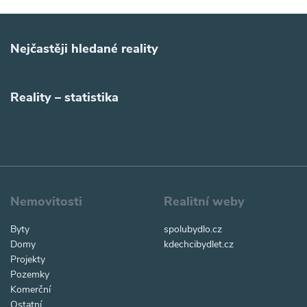
Nejčastěji hledané reality
Reality – statistika
Nemovitosti
Realitní weby
Byty
spolubydlo.cz
Domy
kdechcibydlet.cz
Projekty
Pozemky
Komerční
Ostatní