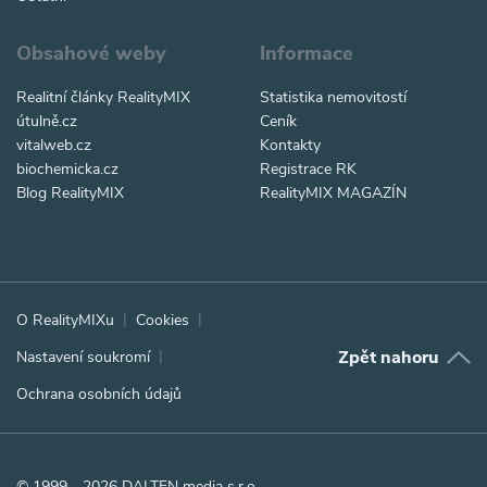
Obsahové weby
Informace
Realitní články RealityMIX
Statistika nemovitostí
útulně.cz
Ceník
vitalweb.cz
Kontakty
biochemicka.cz
Registrace RK
Blog RealityMIX
RealityMIX MAGAZÍN
O RealityMIXu
Cookies
Zpět nahoru
Nastavení soukromí
Ochrana osobních údajů
© 1999—2026 DALTEN media s.r.o