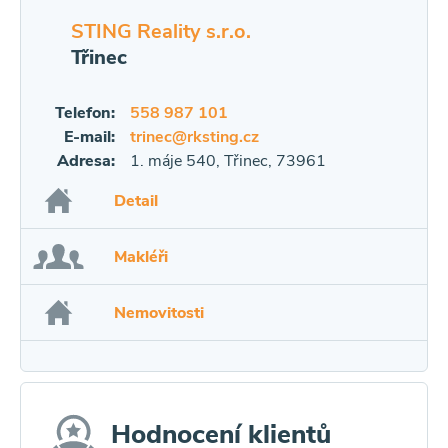
STING Reality s.r.o.
Třinec
Telefon:
558 987 101
E-mail:
trinec@rksting.cz
Adresa:
1. máje 540, Třinec, 73961
Detail
Makléři
Nemovitosti
Hodnocení klientů