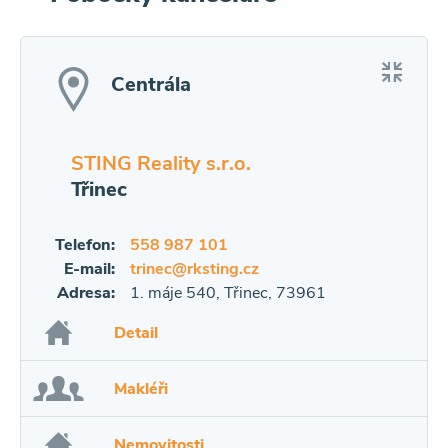
Centrála
STING Reality s.r.o.
Třinec
Telefon:
558 987 101
E-mail:
trinec@rksting.cz
Adresa:
1. máje 540, Třinec, 73961
Detail
Makléři
Nemovitosti