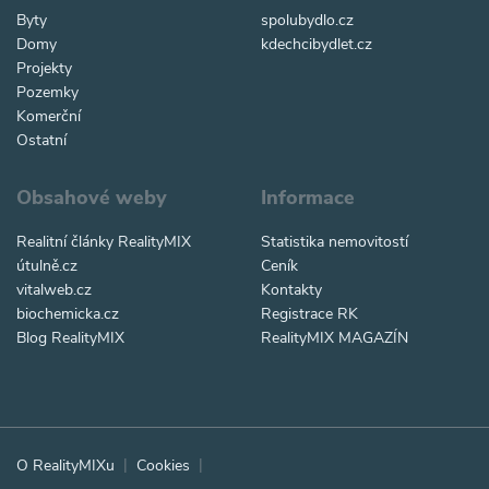
Byty
spolubydlo.cz
Domy
kdechcibydlet.cz
Projekty
Pozemky
Komerční
Ostatní
Obsahové weby
Informace
Realitní články RealityMIX
Statistika nemovitostí
útulně.cz
Ceník
vitalweb.cz
Kontakty
biochemicka.cz
Registrace RK
Blog RealityMIX
RealityMIX MAGAZÍN
O RealityMIXu
Cookies